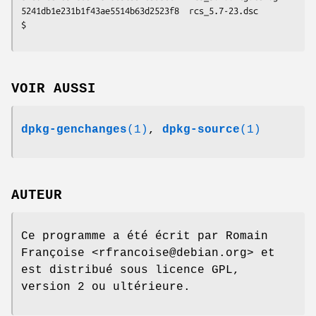
5241db1e231b1f43ae5514b63d2523f8  rcs_5.7-23.dsc

$
VOIR AUSSI
dpkg-genchanges
(1)
,
dpkg-source
(1)
AUTEUR
Ce programme a été écrit par Romain
Françoise <rfrancoise@debian.org> et
est distribué sous licence GPL,
version 2 ou ultérieure.