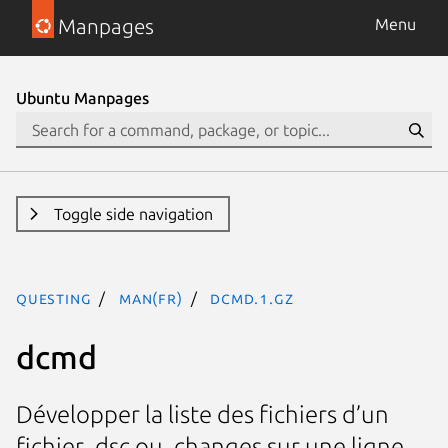
Manpages
Menu
Ubuntu Manpages
Toggle side navigation
questing
man(fr)
dcmd.1.gz
dcmd
Développer la liste des fichiers d’un
fichier .dsc ou .changes sur une ligne