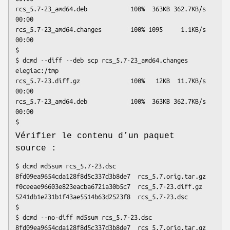
rcs_5.7-23_amd64.deb            100%  363KB 362.7KB/s   
00:00

rcs_5.7-23_amd64.changes        100% 1095     1.1KB/s   
00:00

$

$ dcmd --diff --deb scp rcs_5.7-23_amd64.changes 
elegiac:/tmp

rcs_5.7-23.diff.gz              100%   12KB  11.7KB/s   
00:00

rcs_5.7-23_amd64.deb            100%  363KB 362.7KB/s   
00:00

$
Vérifier le contenu d’un paquet
source :
$ dcmd md5sum rcs_5.7-23.dsc

8fd09ea9654cda128f8d5c337d3b8de7  rcs_5.7.orig.tar.gz

f0ceeae96603e823eacba6721a30b5c7  rcs_5.7-23.diff.gz

5241db1e231b1f43ae5514b63d2523f8  rcs_5.7-23.dsc

$

$ dcmd --no-diff md5sum rcs_5.7-23.dsc

8fd09ea9654cda128f8d5c337d3b8de7  rcs_5.7.orig.tar.gz
