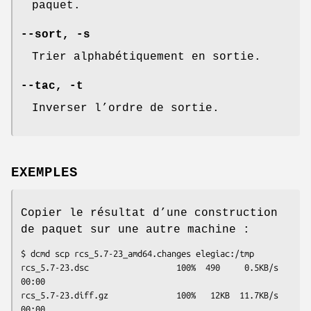
paquet.
--sort
,
-s
Trier alphabétiquement en sortie.
--tac
,
-t
Inverser l’ordre de sortie.
EXEMPLES
Copier le résultat d’une construction
de paquet sur une autre machine :
$ dcmd scp rcs_5.7-23_amd64.changes elegiac:/tmp

rcs_5.7-23.dsc                  100%  490     0.5KB/s   
00:00

rcs_5.7-23.diff.gz              100%   12KB  11.7KB/s   
00:00
