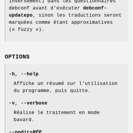
inversement) dans les questionnaires
debconf avant d'exécuter
debconf-
updatepo
, sinon les traductions seront
marquées comme étant approximatives
(
« fuzzy »
).
OPTIONS
-h
,
--help
Affiche un résumé sur l'utilisation
du programme, puis quitte.
-v
,
--verbose
Réalise le traitement en mode
bavard.
--podir=
RÉP