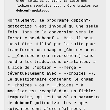
créé. Celui-ci contient la liste des
fichiers
templates
devant être traités par
debconf-updatepo
.
Normalement, le programme
debconf-
gettextize
n'est invoqué qu'une seule
fois, lors de la conversion vers le
format
« po-debconf »
. Mais il peut
aussi être utilisé par la suite pour
transformer un champ
« _Choices »
en
« __Choices »
(ou inversement) sans
perdre les traductions existantes, à
l'aide de l'option
« --merge »
(éventuellement avec
« --choices »
).
Le questionnaire contenant le champ
« _Choices »
ou
« __Choices »
à
modifier est recopié dans un fichier
temporaire, qui est passé en paramètre
de
debconf-gettextize
. Les étapes
suivantes sont alors réalisées :