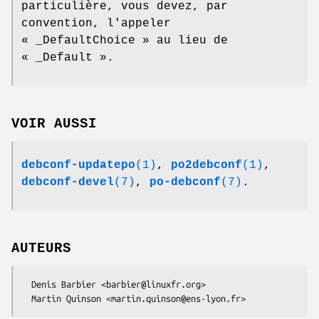
particulière, vous devez, par
convention, l'appeler
« _DefaultChoice »
au lieu de
« _Default »
.
VOIR AUSSI
debconf-updatepo
(1)
,
po2debconf
(1)
,
debconf-devel
(7)
,
po-debconf
(7)
.
AUTEURS
  Denis Barbier <barbier@linuxfr.org>
