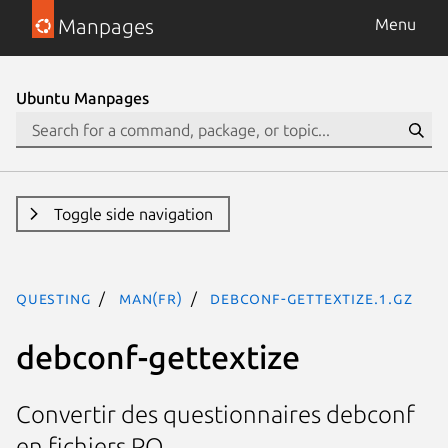
Manpages
Menu
Ubuntu Manpages
Toggle side navigation
questing
man(fr)
debconf-gettextize.1.gz
debconf-gettextize
Convertir des questionnaires debconf
en fichiers PO