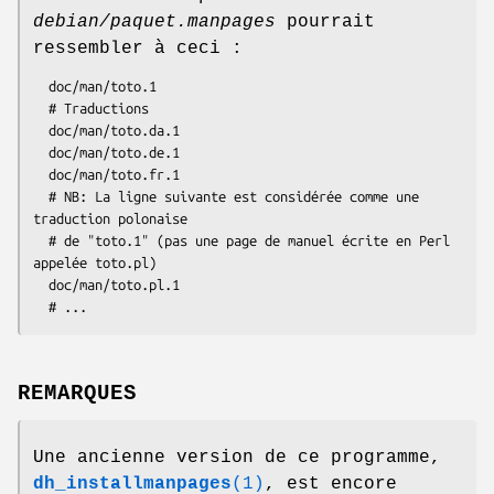
debian/paquet.manpages
pourrait
ressembler à ceci :
  doc/man/toto.1

  # Traductions

  doc/man/toto.da.1

  doc/man/toto.de.1

  doc/man/toto.fr.1

  # NB: La ligne suivante est considérée comme une 
traduction polonaise

  # de "toto.1" (pas une page de manuel écrite en Perl 
appelée toto.pl)

  doc/man/toto.pl.1

REMARQUES
Une ancienne version de ce programme,
dh_installmanpages
(1)
, est encore