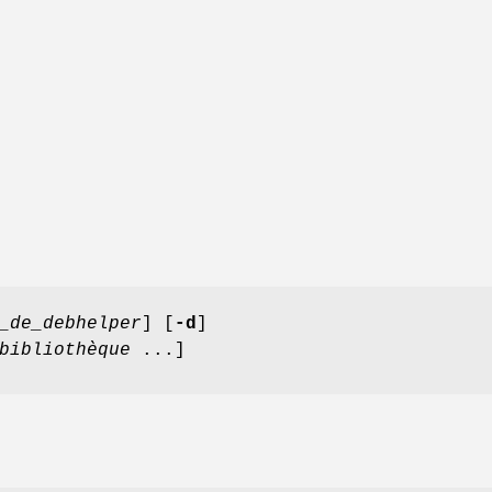
_de_debhelper
] [
-d
]
bibliothèque
...]