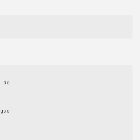
e de
ogue