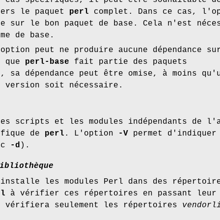
s cas spécifiques, il peut être souhaitable d
vers le paquet
perl
complet. Dans ce cas, l'o
ce sur le bon paquet de base. Cela n'est néce
ème de base.
 option peut ne produire aucune dépendance s
t que
perl-base
fait partie des paquets
», sa dépendance peut être omise, à moins qu'
e version soit nécessaire.
les scripts et les modules indépendants de l'
ifique de
perl
. L'option
-V
permet d'indiquer
ec
-d
).
ibliothèque
 installe les modules Perl dans des répertoir
rl
à vérifier ces répertoires en passant leur 
l vérifiera seulement les répertoires
vendorl