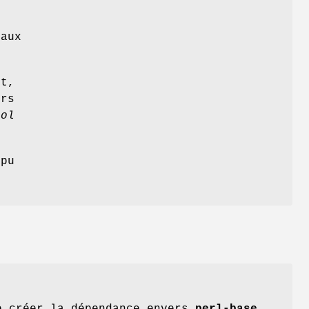
aux
et,
ers
rol
 pu