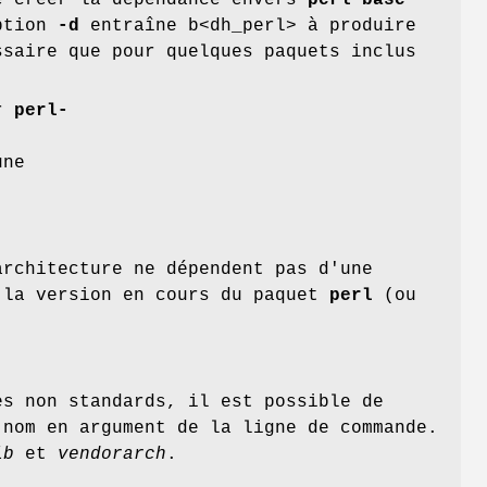
e créer la dépendance envers
perl-base
ption
-d
entraîne b<dh_perl> à produire
ssaire que pour quelques paquets inclus
ur
perl-
une
architecture ne dépendent pas d'une
 la version en cours du paquet
perl
(ou
es non standards, il est possible de
nom en argument de la ligne de commande.
ib
et
vendorarch
.