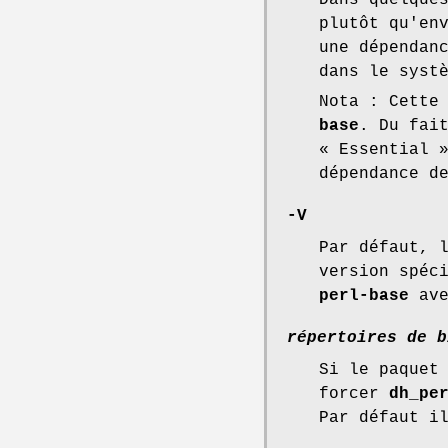
Dans quelque
plutôt qu'en
une dépendan
dans le syst
Nota : Cette
base
. Du fai
« Essential 
dépendance d
-V
Par défaut, 
version spéc
perl-base
av
répertoires de b
Si le paquet
forcer
dh_pe
Par défaut i