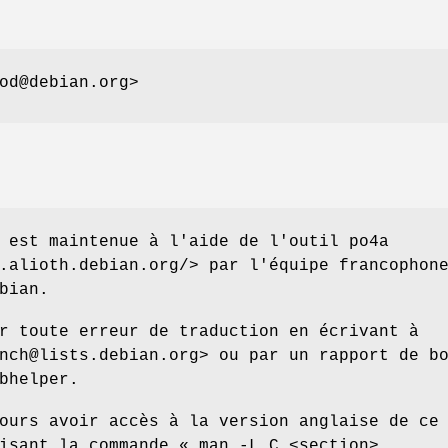
od@debian.org>
 est maintenue à l'aide de l'outil po4a
.alioth.debian.org/> par l'équipe francophon
bian.
r toute erreur de traduction en écrivant à
nch@lists.debian.org> ou par un rapport de b
bhelper.
ours avoir accès à la version anglaise de ce
isant la commande « man -L C <section>