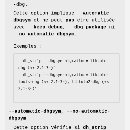
-dbg.
Cette option implique
--automatic-
dbgsym
et ne peut
pas
être utilisée
avec
--keep-debug
,
--dbg-package
ni
--no-automatic-dbgsym
.
Exemples :
  dh_strip --dbgsym-migration='libtoto-
dbg (<< 2.1-3~)'

  dh_strip --dbgsym-migration='libtoto-
tools-dbg (<< 2.1-3~), libtoto2-dbg (<< 
2.1-3~)'

--automatic-dbgsym
,
--no-automatic-
dbgsym
Cette option vérifie si
dh_strip