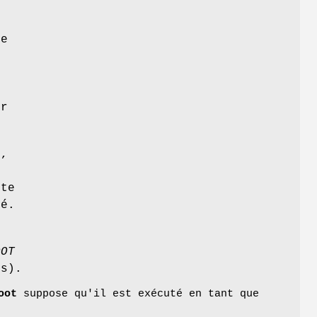
le
ur
t
,
te
ué.
OOT
es).
oot
suppose qu'il est exécuté en tant que