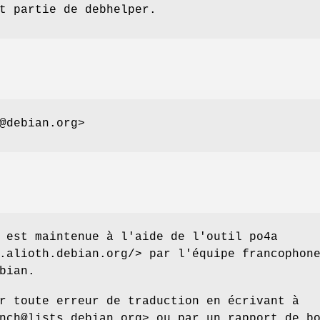
t partie de debhelper.
@debian.org>
 est maintenue à l'aide de l'outil po4a
.alioth.debian.org/> par l'équipe francophon
bian.
r toute erreur de traduction en écrivant à
nch@lists.debian.org> ou par un rapport de b