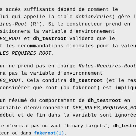
s accès suffisants dépend de comment le
elui qui appelle la cible
debian/rules
) gère 
ires-Root
(R³). Si le constructeur prend en
sitionnera la variable d'environnement
ES_ROOT
et
dh_testroot
validera que le
t les recommandations minimales pour la vale
LES_REQUIRES_ROOT
.
eur ne prend pas en charge
Rules-Requires-Roo
ra pas la variable d'environnement
ES_ROOT
. Cela conduira
dh_testroot
(et le res
considérer que root (ou fakeroot) est impliq
 un résumé du comportement de
dh_testroot
en
variable d'environnement
DEB_RULES_REQUIRES_R
début et de fin dans la variable sont ignoré
le n'existe pas ou vaut
"binary-targets"
,
dh_testr
teur ou dans
fakeroot
(1)
.