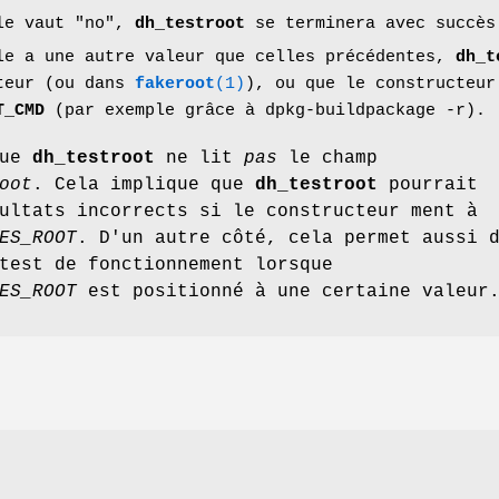
ble vaut
"no"
,
dh_testroot
se terminera avec succès
le a une autre valeur que celles précédentes,
dh_t
teur (ou dans
fakeroot
(1)
), ou que le constructeur
T_CMD
(par exemple grâce à dpkg-buildpackage -r).
que
dh_testroot
ne lit
pas
le champ
oot
. Cela implique que
dh_testroot
pourrait
ultats incorrects si le constructeur ment à
ES_ROOT
. D'un autre côté, cela permet aussi 
test de fonctionnement lorsque
ES_ROOT
est positionné à une certaine valeur