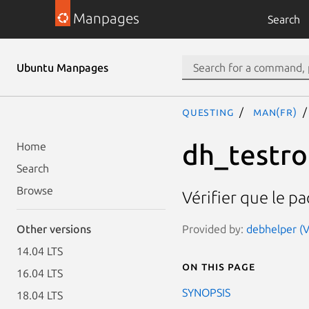
Manpages
Search
Ubuntu Manpages
questing
man(fr)
dh_testro
Home
Search
Browse
Vérifier que le p
Provided by:
debhelper (V
Other versions
14.04 LTS
On this page
16.04 LTS
SYNOPSIS
18.04 LTS