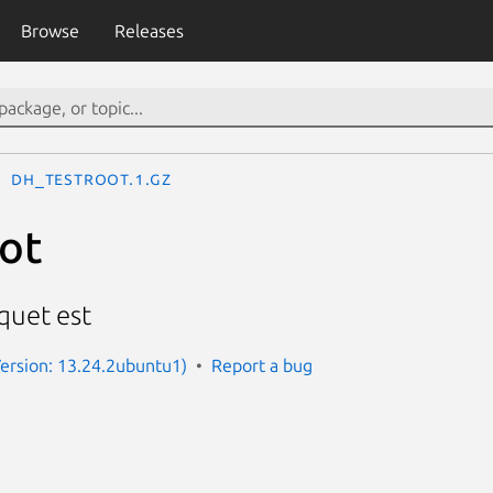
Browse
Releases
dh_testroot.1.gz
ot
aquet est
ersion: 13.24.2ubuntu1)
Report a bug