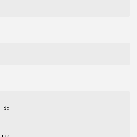
e de
ogue