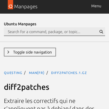
Manpages
Menu
Ubuntu Manpages
Toggle side navigation
questing
man(fr)
diff2patches.1.gz
diff2patches
Extraire les correctifs qui ne
s’appliquent pas à debian/ dans des