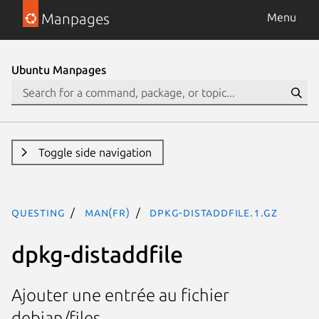
Manpages
Menu
Ubuntu Manpages
Toggle side navigation
questing
man(fr)
dpkg-distaddfile.1.gz
dpkg-distaddfile
Ajouter une entrée au fichier
debian/files.