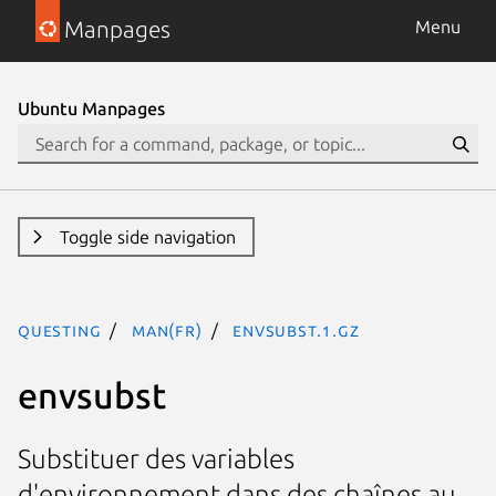
Manpages
Menu
Ubuntu Manpages
Toggle side navigation
questing
man(fr)
envsubst.1.gz
envsubst
Substituer des variables
d'environnement dans des chaînes au