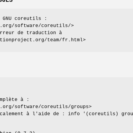
GUES
 GNU coreutils :
.org/software/coreutils/>
rreur de traduction à
tionproject.org/team/fr.html>
mplète à :
.org/software/coreutils/groups>
calement à l'aide de : info '(coreutils) gro