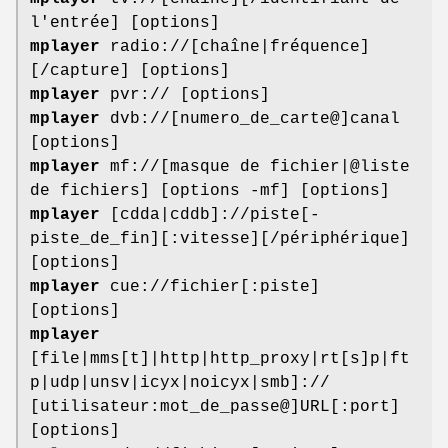
l'entrée] [options]
mplayer
radio://[chaîne|fréquence]
[/capture] [options]
mplayer
pvr:// [options]
mplayer
dvb://[numero_de_carte@]canal
[options]
mplayer
mf://[masque de fichier|@liste
de fichiers] [options -mf] [options]
mplayer
[cdda|cddb]://piste[-
piste_de_fin][:vitesse][/périphérique]
[options]
mplayer
cue://fichier[:piste]
[options]
mplayer
[file|mms[t]|http|http_proxy|rt[s]p|ft
p|udp|unsv|icyx|noicyx|smb]://
[utilisateur:mot_de_passe@]URL[:port]
[options]