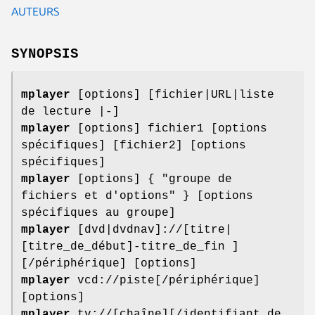
AUTEURS
SYNOPSIS
mplayer
[options] [fichier|URL|liste
de lecture |-]
mplayer
[options] fichier1 [options
spécifiques] [fichier2] [options
spécifiques]
mplayer
[options] { "groupe de
fichiers et d'options" } [options
spécifiques au groupe]
mplayer
[dvd|dvdnav]://[titre|
[titre_de_début]-titre_de_fin ]
[/périphérique] [options]
mplayer
vcd://piste[/périphérique]
[options]
mplayer
tv://[chaîne][/identifiant de