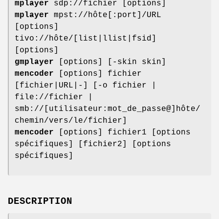
mplayer
sdp://fichier [options]
mplayer
mpst://hôte[:port]/URL
[options]
tivo://hôte/[list|llist|fsid]
[options]
gmplayer
[options] [-skin skin]
mencoder
[options] fichier
[fichier|URL|-] [-o fichier |
file://fichier |
smb://[utilisateur:mot_de_passe@]hôte/
chemin/vers/le/fichier]
mencoder
[options] fichier1 [options
spécifiques] [fichier2] [options
spécifiques]
DESCRIPTION