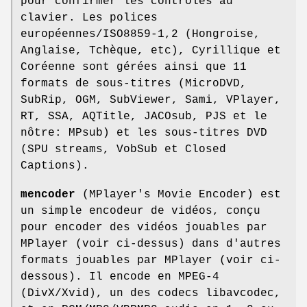
pour confirmer les contrôles au
clavier. Les polices
européennes/ISO8859-1,2 (Hongroise,
Anglaise, Tchèque, etc), Cyrillique et
Coréenne sont gérées ainsi que 11
formats de sous-titres (MicroDVD,
SubRip, OGM, SubViewer, Sami, VPlayer,
RT, SSA, AQTitle, JACOsub, PJS et le
nôtre: MPsub) et les sous-titres DVD
(SPU streams, VobSub et Closed
Captions).
mencoder
(MPlayer's Movie Encoder) est
un simple encodeur de vidéos, conçu
pour encoder des vidéos jouables par
MPlayer (voir ci-dessus) dans d'autres
formats jouables par MPlayer (voir ci-
dessous). Il encode en MPEG-4
(DivX/Xvid), un des codecs libavcodec,