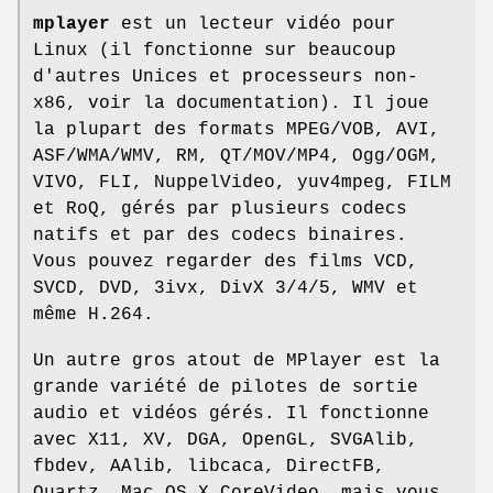
mplayer
est un lecteur vidéo pour
Linux (il fonctionne sur beaucoup
d'autres Unices et processeurs non-
x86, voir la documentation). Il joue
la plupart des formats MPEG/VOB, AVI,
ASF/WMA/WMV, RM, QT/MOV/MP4, Ogg/OGM,
VIVO, FLI, NuppelVideo, yuv4mpeg, FILM
et RoQ, gérés par plusieurs codecs
natifs et par des codecs binaires.
Vous pouvez regarder des films VCD,
SVCD, DVD, 3ivx, DivX 3/4/5, WMV et
même H.264.
Un autre gros atout de MPlayer est la
grande variété de pilotes de sortie
audio et vidéos gérés. Il fonctionne
avec X11, XV, DGA, OpenGL, SVGAlib,
fbdev, AAlib, libcaca, DirectFB,
Quartz, Mac OS X CoreVideo, mais vous