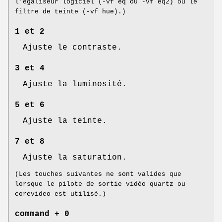
l'égaliseur logiciel (-vf eq ou -vf eq2) ou le
filtre de teinte (-vf hue).)
1 et 2
Ajuste le contraste.
3 et 4
Ajuste la luminosité.
5 et 6
Ajuste la teinte.
7 et 8
Ajuste la saturation.
(Les touches suivantes ne sont valides que
lorsque le pilote de sortie vidéo quartz ou
corevideo est utilisé.)
command + 0