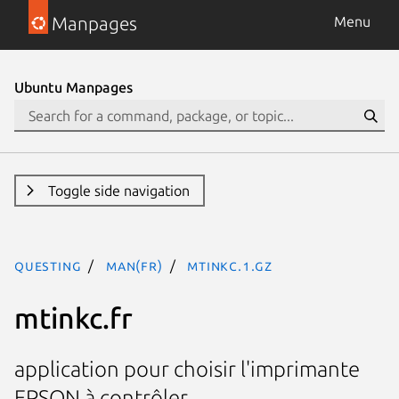
Manpages
Menu
Ubuntu Manpages
Toggle side navigation
questing
man(fr)
mtinkc.1.gz
mtinkc.fr
application pour choisir l'imprimante
EPSON à contrôler