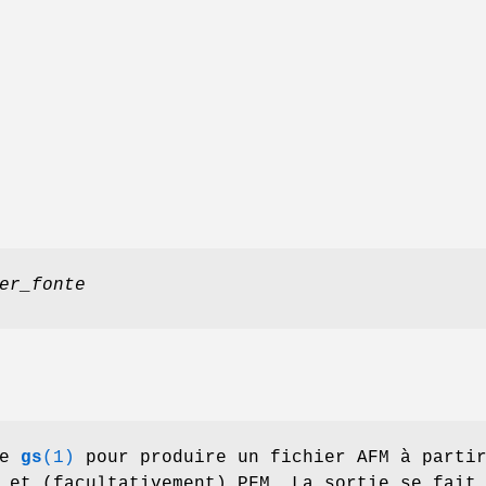
er_fonte
ue
gs
(1)
pour produire un fichier AFM à parti
 et (facultativement) PFM. La sortie se fait