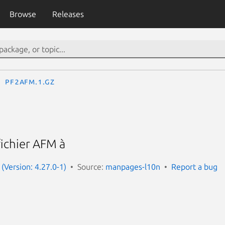
Browse
Releases
pf2afm.1.gz
fichier AFM à
(Version: 4.27.0-1)
Source:
manpages-l10n
Report a bug