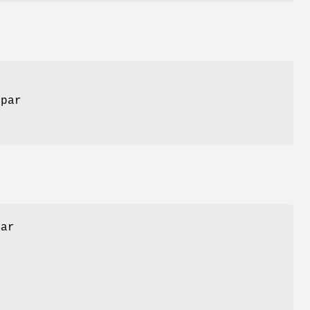
 par
par
t