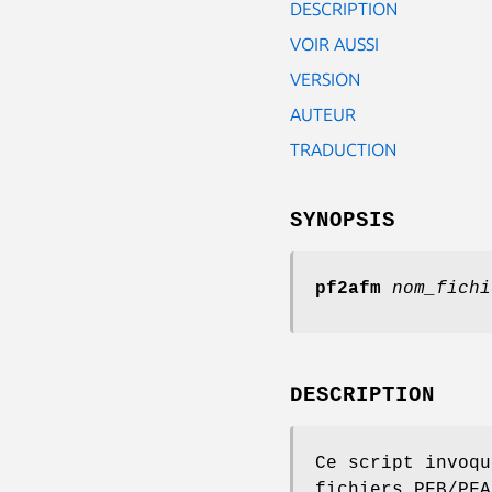
DESCRIPTION
VOIR AUSSI
VERSION
AUTEUR
TRADUCTION
SYNOPSIS
pf2afm
nom_fichi
DESCRIPTION
Ce script invoq
fichiers PFB/PFA