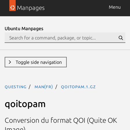
Manpages
Menu
Ubuntu Manpages
Toggle side navigation
questing
man(fr)
qoitopam.1.gz
qoitopam
Conversion du format QOI (Quite OK
Image)