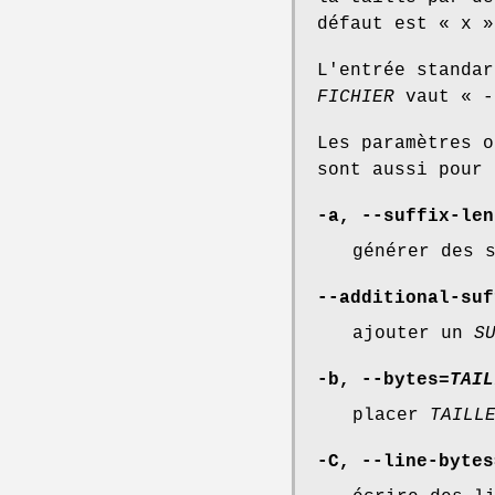
défaut est « x »
L'entrée standa
FICHIER
vaut « -
Les paramètres o
sont aussi pour 
-a
,
--suffix-len
générer des 
--additional-suf
ajouter un
S
-b
,
--bytes
=
TAIL
placer
TAILL
-C
,
--line-bytes