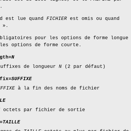
.
rd est lue quand
FICHIER
est omis ou quand
 ».
bligatoires pour les options de forme longue
les options de forme courte.
gth
=
N
suffixes de longueur
N
(2 par défaut)
fix=
SUFFIXE
UFFIXE
à la fin des noms de fichier
LE
E
octets par fichier de sortie
=
TAILLE