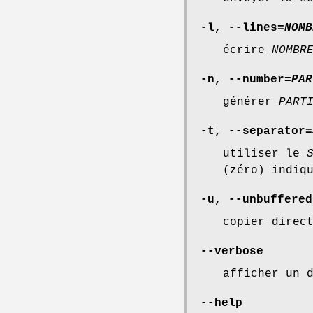
-l
,
--lines
=
NOMB
écrire
NOMBR
-n
,
--number=
PAR
générer
PART
-t
,
--separator
=
utiliser le
(zéro) indiq
-u
,
--unbuffered
copier direc
--verbose
afficher un 
--help