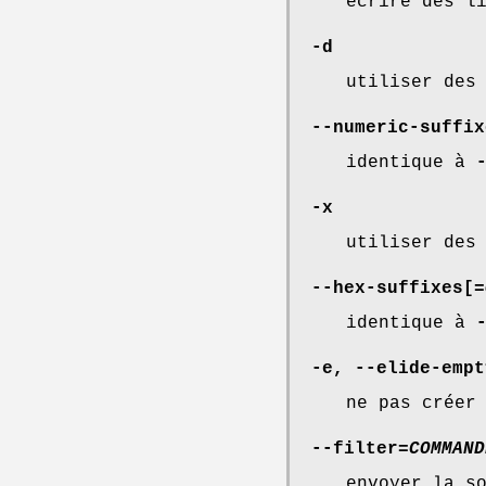
écrire des l
-d
utiliser des
--numeric-suffix
identique à
-x
utiliser des
--hex-suffixes
[=
identique à
-e
,
--elide-empt
ne pas créer
--filter
=
COMMAND
envoyer la s