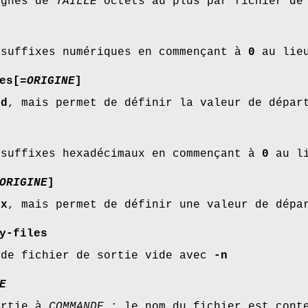
ignes de
TAILLE
octets au plus par fichier de
 suffixes numériques en commençant à
0
au lieu
es
[=
ORIGINE
]
-d
, mais permet de définir la valeur de dépar
 suffixes hexadécimaux en commençant à
0
au li
ORIGINE
]
-x
, mais permet de définir une valeur de dépa
y-files
 de fichier de sortie vide avec
-n
E
ortie à
COMMANDE
; le nom du fichier est conte