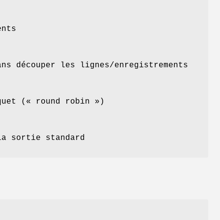
ents
ans découper les lignes/enregistrements
quet (« round robin »)
la sortie standard