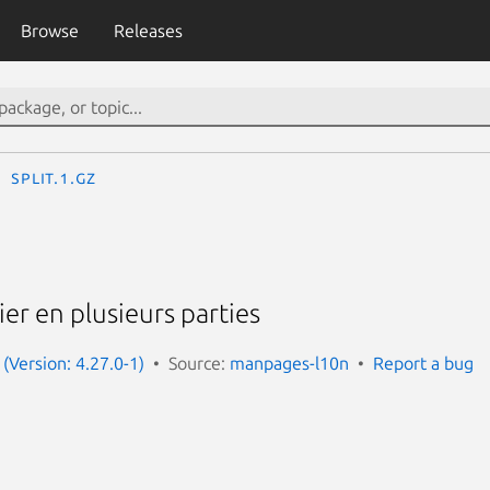
Browse
Releases
split.1.gz
er en plusieurs parties
(Version: 4.27.0-1)
Source:
manpages-l10n
Report a bug