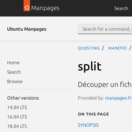
Manpages
Search
Ubuntu Manpages
questing
man(fr)
split
Home
Search
Browse
Découper un fichi
Provided by:
manpages-fr 
Other versions
14.04 LTS
On this page
16.04 LTS
SYNOPSIS
18.04 LTS