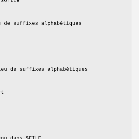
 sortie
 de suffixes alphabétiques
t
eu de suffixes alphabétiques
rt
nu dans $FILE