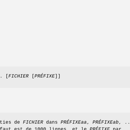
. [
FICHIER
[
PRÉFIXE
]]
rties de
FICHIER
dans
PRÉFIXEaa
,
PRÉFIXEab
, .
éfaut est de 1000 lignes, et le
PRÉFIXE
par