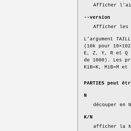
Afficher l'a
--version
Afficher les
L’argument
TAILL
(10k pour 10×102
E, Z, Y, R et Q 
de 1000). Les pr
KiB=K, MiB=M et 
PARTIES peut êtr
N
découper en 
K/N
afficher la 