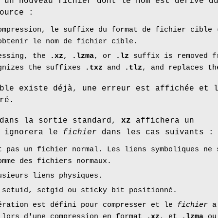
 un nouveau fichier dont le nom est dérivé d
ource :
ompression, le suffixe du format de fichier cible 
obtenir le nom de fichier cible.
essing, the
.xz
,
.lzma
, or
.lz
suffix is removed fr
gnizes the suffixes
.txz
and
.tlz
, and replaces t
ble existe déjà, une erreur est affichée et 
ré.
 dans la sortie standard,
xz
affichera un
t ignorera le
fichier
dans les cas suivants :
 pas un fichier normal. Les liens symboliques ne 
omme des fichiers normaux.
sieurs liens physiques.
setuid, setgid ou sticky bit positionné.
ération est défini pour compresser et le
fichier
a 
lors d'une compression en format
.xz
, et
.lzma
o