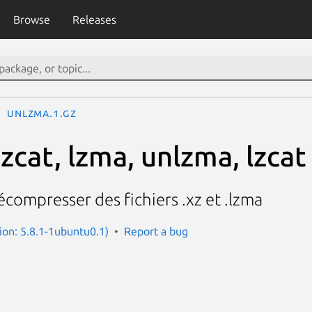
Browse
Releases
unlzma.1.gz
xzcat, lzma, unlzma, lzcat
ompresser des fichiers .xz et .lzma
sion: 5.8.1-1ubuntu0.1)
Report a bug