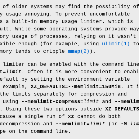
 of older systems may find the possibility o
y usage annoying. To prevent uncomfortable
 a built-in memory usage limiter, which is
ult. While some operating systems provide wa
ory usage of processes, relying on it wasn't
exible enough (for example, using
ulimit
(1)
t
emory tends to cripple
mmap
(2)
).
 limiter can be enabled with the command lin
t=
limit
. Often it is more convenient to enab
efault by setting the environment variable
r example,
XZ_DEFAULTS=--memlimit=150MiB
. It 
the limits separately for compression and
y using
--memlimit-compress=
limit
and
--memli
. Using these two options outside
XZ_DEFAULT
ecause a single run of
xz
cannot do both
 decompression and
--memlimit=
limit
(or
-M
li
pe on the command line.