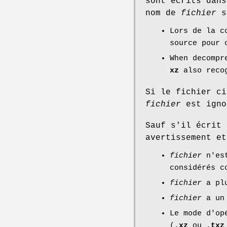
sont écrits dans
nom de
fichier
s
Lors de la c
source pour 
When decompr
xz
also reco
Si le fichier ci
fichier
est igno
Sauf s'il écrit
avertissement e
fichier
n'est
considérés c
fichier
a plu
fichier
a un 
Le mode d'op
(
.xz
ou
.txz