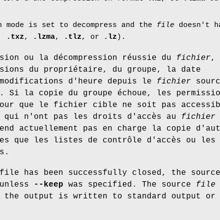
n mode is set to decompress and the
file
doesn't ha
,
.txz
,
.lzma
,
.tlz
, or
.lz
).
ssion ou la décompression réussie du
fichier
sions du propriétaire, du groupe, la date
 modifications d'heure depuis le
fichier
sourc
. Si la copie du groupe échoue, les permissi
our que le fichier cible ne soit pas accessi
s qui n'ont pas les droits d'accès au
fichier
end actuellement pas en charge la copie d'au
es que les listes de contrôle d'accès ou les
s.
file has been successfully closed, the sourc
 unless
--keep
was specified. The source
file
 the output is written to standard output or