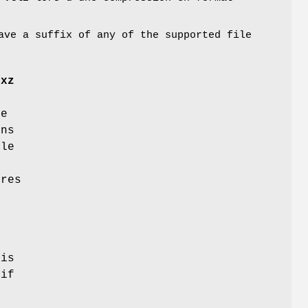
ve a suffix of any of the supported file
,
xz
e
ons
ble
tres
e
is
 if