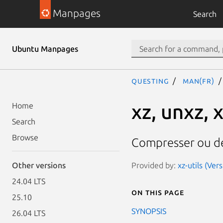
Manpages
Search
Ubuntu Manpages
questing
man(fr)
xz, unxz, 
Home
Search
Browse
Compresser ou déc
Provided by:
xz-utils (Ver
Other versions
24.04 LTS
On this page
25.10
SYNOPSIS
26.04 LTS