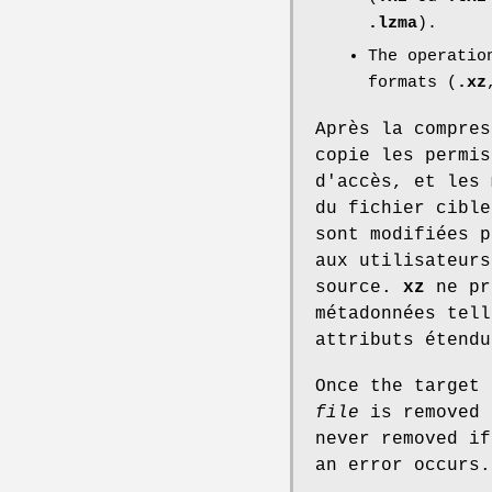
.lzma
).
The operatio
formats (
.xz
Après la compre
copie les permis
d'accès, et les
du fichier cible
sont modifiées p
aux utilisateur
source.
xz
ne pr
métadonnées tell
attributs étendu
Once the target 
file
is removed
never removed if
an error occurs.