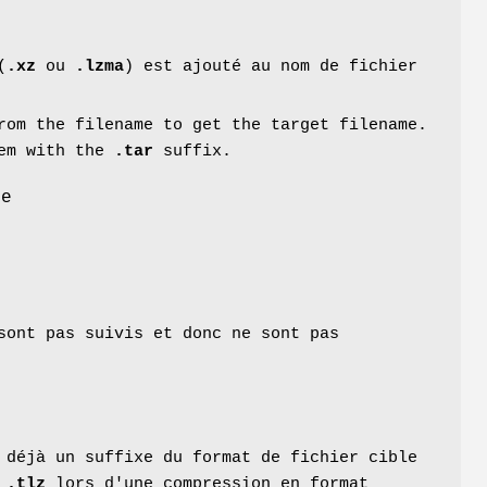
u
(
.xz
ou
.lzma
) est ajouté au nom de fichier
om the filename to get the target filename.
hem with the
.tar
suffix.
le
sont pas suivis et donc ne sont pas
déjà un suffixe du format de fichier cible
u
.tlz
lors d'une compression en format