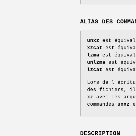
ALIAS DES COMMA
unxz
est équiva
xzcat
est équiv
lzma
est équiva
unlzma
est équi
lzcat
est équiv
Lors de l'écritu
des fichiers, il
xz
avec les argu
commandes
unxz
e
DESCRIPTION