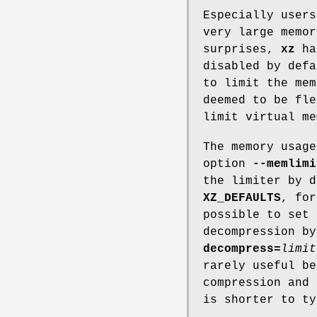
Especially users
very large memor
surprises,
xz
has
disabled by defa
to limit the mem
deemed to be fl
limit virtual m
The memory usage
option
--memlimi
the limiter by d
XZ_DEFAULTS
, fo
possible to set 
decompression b
decompress=
limit
rarely useful b
compression and
is shorter to ty