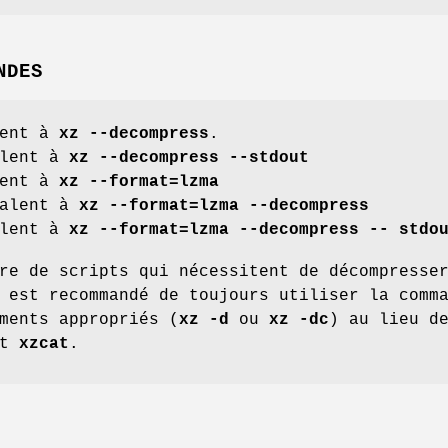
NDES
lent à
xz --decompress
.
alent à
xz --decompress --stdout
lent à
xz --format=lzma
valent à
xz --format=lzma --decompress
alent à
xz --format=lzma --decompress -- stdo
re de scripts qui nécessitent de décompresse
 est recommandé de toujours utiliser la comm
ments appropriés (
xz -d
ou
xz -dc
) au lieu d
t
xzcat
.