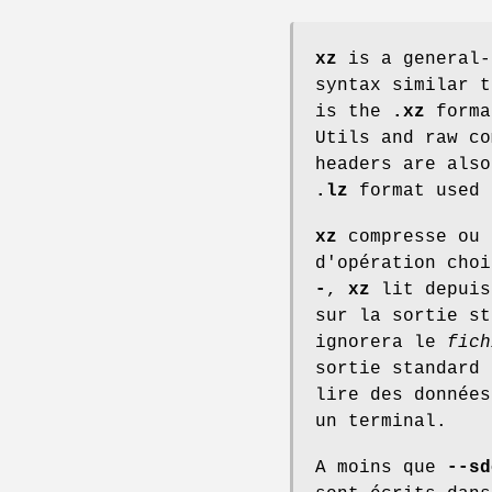
xz
is a general-
syntax similar 
is the
.xz
forma
Utils and raw co
headers are also
.lz
format used
xz
compresse ou 
d'opération cho
-
,
xz
lit depuis
sur la sortie s
ignorera le
fich
sortie standard
lire des données
un terminal.
A moins que
--sd