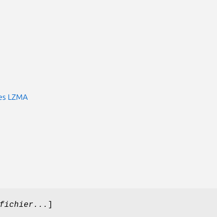
ires LZMA
fichier...
]