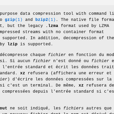
purpose data compression tool with command l
to
gzip
(1)
and
bzip2
(1)
. The native file form
t, but the legacy
.lzma
format used by LZMA
mpressed streams with no container format
 supported. In addition, decompression of th
 by
lzip
is supported.
décompresse chaque
fichier
en fonction du mo
isi. Si aucun
fichier
n'est donné ou
fichier
e
 l'entrée standard et écrit les données trai
tandard.
xz
refusera (affichera une erreur et
ier
) d'écrire les données compressées sur la
 si c'est un terminal. De même,
xz
refusera d
 compressées depuis l'entrée standard si c'e
out
ne soit indiqué, les
fichiers
autres qu