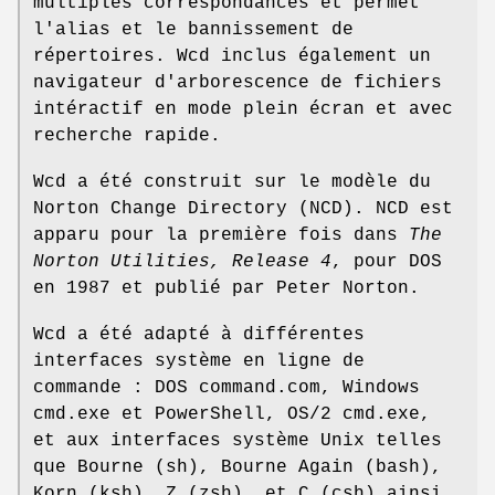
multiples correspondances et permet
l'alias et le bannissement de
répertoires. Wcd inclus également un
navigateur d'arborescence de fichiers
intéractif en mode plein écran et avec
recherche rapide.
Wcd a été construit sur le modèle du
Norton Change Directory (NCD). NCD est
apparu pour la première fois dans
The
Norton Utilities, Release 4
, pour DOS
en 1987 et publié par Peter Norton.
Wcd a été adapté à différentes
interfaces système en ligne de
commande : DOS command.com, Windows
cmd.exe et PowerShell, OS/2 cmd.exe,
et aux interfaces système Unix telles
que Bourne (sh), Bourne Again (bash),
Korn (ksh), Z (zsh), et C (csh) ainsi