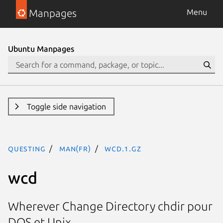
Manpages
Menu
Ubuntu Manpages
Toggle side navigation
questing
man(fr)
wcd.1.gz
wcd
Wherever Change Directory chdir pour
DOS et Unix.