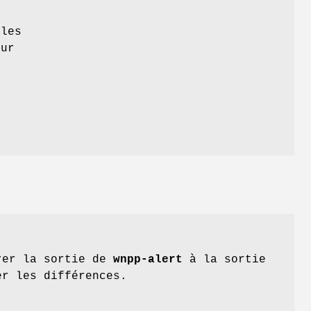
s
 les
sur
é
rer la sortie de
wnpp-alert
à la sortie
er les différences.