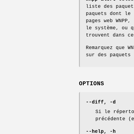
liste des paquet
paquets dont le 
pages web WNPP, 
le système, ou q
trouvent dans ce
Remarquez que W
sur des paquets 
OPTIONS
--diff
,
-d
Si le répert
précédente (
--help
,
-h