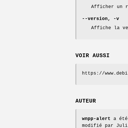
Afficher un 
--version
,
-v
Affiche la v
VOIR AUSSI
https://www.debi
AUTEUR
wnpp-alert
a été
modifié par Juli