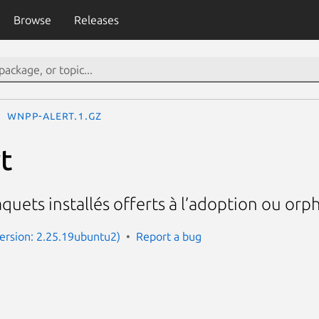
Browse
Releases
wnpp-alert.1.gz
t
quets installés offerts à l’adoption ou orp
Version: 2.25.19ubuntu2)
Report a bug