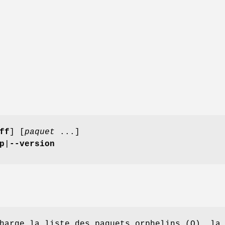
ff
] [
paquet
...]
p
|
--version
harge la liste des paquets orphelins (O), la