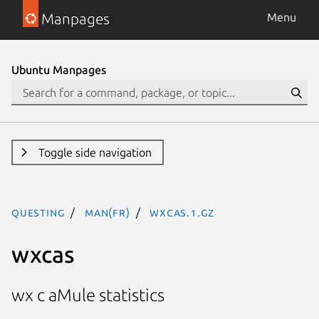
Manpages
Menu
Ubuntu Manpages
Toggle side navigation
questing
man(fr)
wxcas.1.gz
wxcas
wx c aMule statistics