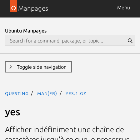
Manpages
Menu
Ubuntu Manpages
Toggle side navigation
questing
man(fr)
yes.1.gz
yes
Afficher indéfiniment une chaîne de
caractères jusqu'à ce que le processus