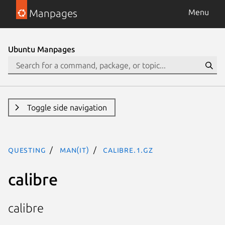
Manpages
Menu
Ubuntu Manpages
Toggle side navigation
questing
man(it)
calibre.1.gz
calibre
calibre