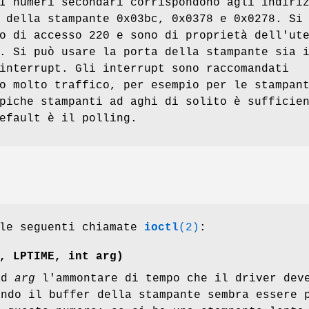
I numeri secondari corrispondono agli indiri
 della stampante 0x03bc, 0x0378 e 0x0278. Si
o di accesso 220 e sono di proprietà dell'ut
. Si può usare la porta della stampante sia 
interrupt. Gli interrupt sono raccomandati
o molto traffico, per esempio per le stampan
piche stampanti ad aghi di solito è sufficie
efault è il polling.
 le seguenti chiamate
ioctl
(2)
:
, LPTIME, int
arg
)
ad
arg
l'ammontare di tempo che il driver deve
ando il buffer della stampante sembra essere 