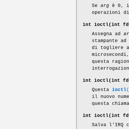
Se
arg
è 0, i
operazioni d
int ioctl(int
fd
Assegna ad
a
stampante ad
di togliere 
microsecondi
questa ragio
interrogazio
int ioctl(int
fd
Questa
ioctl
il nuovo num
questa chiam
int ioctl(int
fd
Salva l'IRQ 