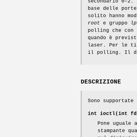
secondario 0–2. 
base delle porte
solito hanno mod
root
e gruppo
lp
polling che con 
quando è previst
laser. Per le ti
il polling. Il d
DESCRIZIONE
Sono supportate
int ioctl(int
fd
Pone uguale 
stampante qu