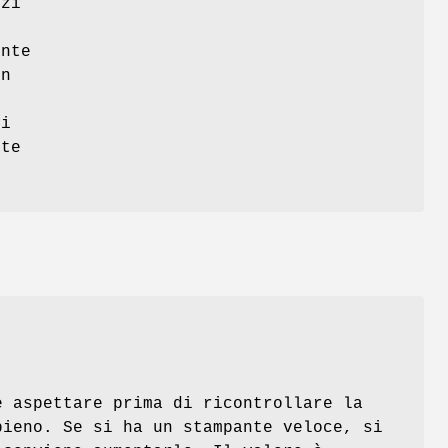
zzi
ente
in
ti
nte
 aspettare prima di ricontrollare la
pieno. Se si ha un stampante veloce, si