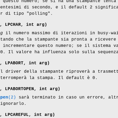
e questo numero; se si ha una stampante lenta
centesimi di secondo, e il default 2 signific
er di tipo "polling".
, LPCHAR, int
arg
)
rg
il numero massimo di iterazioni in busy-wai
ttando che la stampante sia pronta a ricevere
ò incrementare questo numero; se il sistema v
00. Il valore ha influenza solo sulla sequenz
, LPABORT, int
arg
)
l driver della stampante riproverà a trasmett
nterromperà la stampa. Il default è 0.
, LPABORTOPEN, int
arg
)
open
(2)
sarà terminato in caso un errore, altr
 ignorarlo.
, LPCAREFUL, int
arg
)