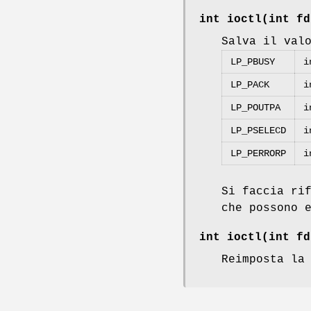
int ioctl(int
fd
Salva il val
LP_PBUSY
i
LP_PACK
i
LP_POUTPA
i
LP_PSELECD
i
LP_PERRORP
i
Si faccia ri
che possono 
int ioctl(int
fd
Reimposta la