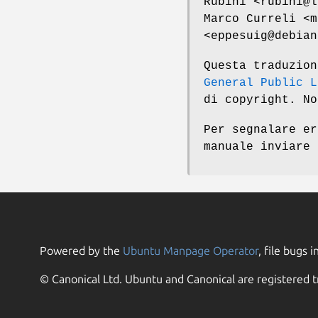
Rubini <rubini@l
Marco Curreli <m
<eppesuig@debian
Questa traduzio
General Public L
di copyright. No
Per segnalare er
manuale inviare
Powered by the
Ubuntu Manpage Operator
, file bugs i
© Canonical Ltd. Ubuntu and Canonical are registered t