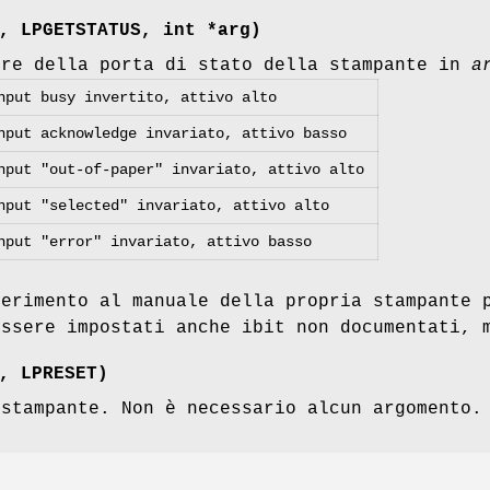
, LPGETSTATUS, int *
arg
)
ore della porta di stato della stampante in
a
nput busy invertito, attivo alto
nput acknowledge invariato, attivo basso
nput "out-of-paper" invariato, attivo alto
nput "selected" invariato, attivo alto
nput "error" invariato, attivo basso
ferimento al manuale della propria stampante 
essere impostati anche ibit non documentati, 
, LPRESET)
 stampante. Non è necessario alcun argomento.