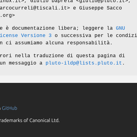
inux.it>, Giulio Daprelà <giulio@pluto.it>,
arcocurreli@tiscali.it> e Giuseppe Sacco
.org>
ne è documentazione libera; leggere la
GNU
icense Versione 3
o successiva per le condizi
n ci assumiamo alcuna responsabilità.
rori nella traduzione di questa pagina di
 un messaggio a
pluto-ildp@lists.pluto.it
.
n
GitHub
rademarks of Canonical Ltd.