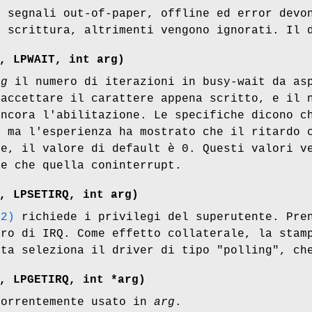
 segnali out-of-paper, offline ed error devon
i scrittura, altrimenti vengono ignorati. Il 
, LPWAIT, int
arg
)
rg
il numero di iterazioni in busy-wait da asp
 accettare il carattere appena scritto, e il 
ancora l'abilitazione. Le specifiche dicono c
, ma l'esperienza ha mostrato che il ritardo 
ne, il valore di default è 0. Questi valori v
ne che quella coninterrupt.
, LPSETIRQ, int
arg
)
(2)
richiede i privilegi del superutente. Pre
ero di IRQ. Come effetto collaterale, la stam
ata seleziona il driver di tipo "polling", ch
, LPGETIRQ, int *
arg
)
correntemente usato in
arg
.