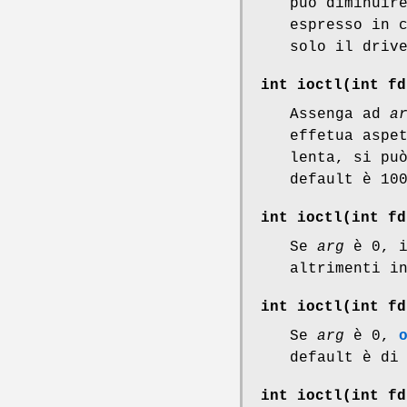
può diminuir
espresso in 
solo il driv
int ioctl(int
fd
Assenga ad
a
effetua aspe
lenta, si pu
default è 10
int ioctl(int
fd
Se
arg
è 0, i
altrimenti i
int ioctl(int
fd
Se
arg
è 0,
default è di
int ioctl(int
fd