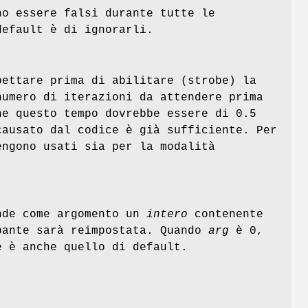
o essere falsi durante tutte le
default è di ignorarli.
ettare prima di abilitare (strobe) la
numero di iterazioni da attendere prima
he questo tempo dovrebbe essere di 0.5
causato dal codice è già sufficiente. Per
engono usati sia per la modalità
nde come argomento un
intero
contenente
pante sarà reimpostata. Quando
arg
è 0,
e è anche quello di default.