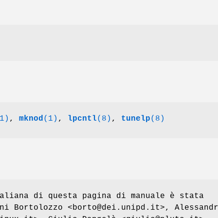
1)
,
mknod
(1)
,
lpcntl
(8)
,
tunelp
(8)
aliana di questa pagina di manuale è stata
ni Bortolozzo <borto@dei.unipd.it>, Alessand