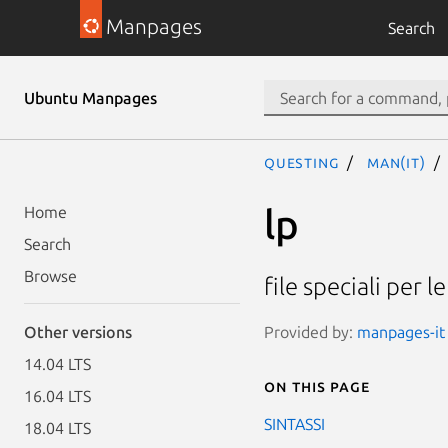
Manpages
Search
Ubuntu Manpages
questing
man(it)
lp
Home
Search
Browse
file speciali per 
Provided by:
manpages-it 
Other versions
14.04 LTS
On this page
16.04 LTS
SINTASSI
18.04 LTS