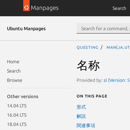
Manpages
Search
Ubuntu Manpages
questing
man(ja.UT
名称
Home
Search
Provided by:
sl (Version: 
Browse
On this page
Other versions
14.04 LTS
形式
16.04 LTS
解説
18.04 LTS
関連事項