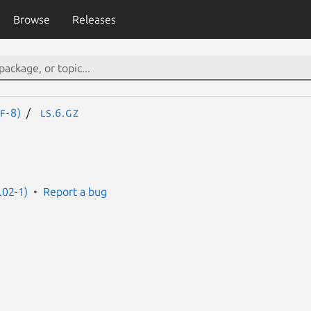
Browse
Releases
F-8)
LS.6.gz
5.02-1)
Report a bug