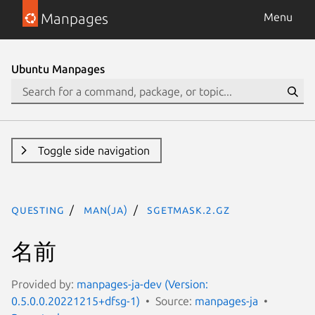
Manpages
Menu
Ubuntu Manpages
Toggle side navigation
questing
man(ja)
sgetmask.2.gz
名前
Provided by:
manpages-ja-dev (Version:
0.5.0.0.20221215+dfsg-1)
Source:
manpages-ja