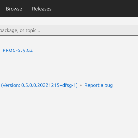
Browse
Releases
procfs.5.gz
(Version: 0.5.0.0.20221215+dfsg-1)
Report a bug