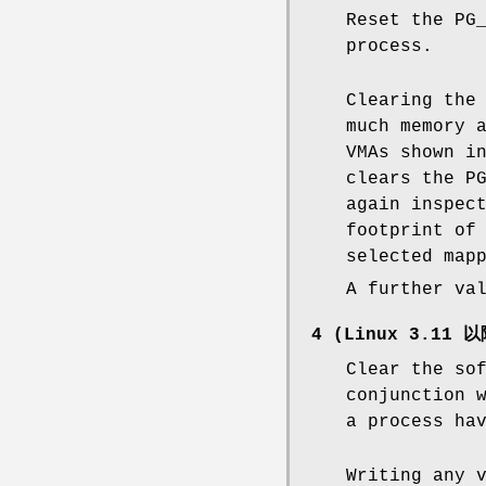
Reset the PG
process.
Clearing the
much memory 
VMAs shown 
clears the P
again inspec
footprint of
selected map
A further va
4 (Linux 3.11 以
Clear the so
conjunction 
a process ha
Writing any 