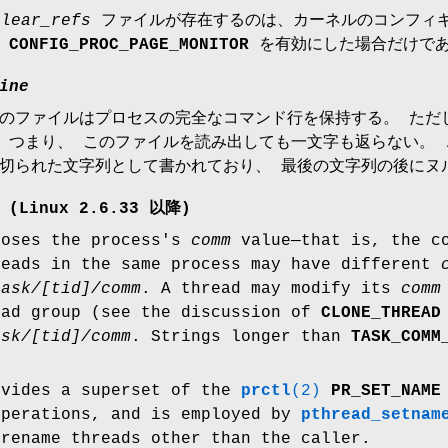
clear_refs
ファイルが存在するのは、カーネルのコンフィ
ン
CONFIG_PROC_PAGE_MONITOR
を有効にした場合だけで
ine
のファイルはプロセスの完全なコマンド行を保持する。 ただ
 つまり、 このファイルを読み出しても一文字も返らない。
 で区切られた文字列として書かれており、 最後の文字列の後に
(Linux 2.6.33 以降)
poses the process's
comm
value—that is, the co
reads in the same process may have different
task/[tid]/comm
. A thread may modify its
comm
ead group (see the discussion of
CLONE_THREAD
ask/[tid]/comm
. Strings longer than
TASK_COMM
ovides a superset of the
prctl
(2)
PR_SET_NAME
perations, and is employed by
pthread_setnam
 rename threads other than the caller.