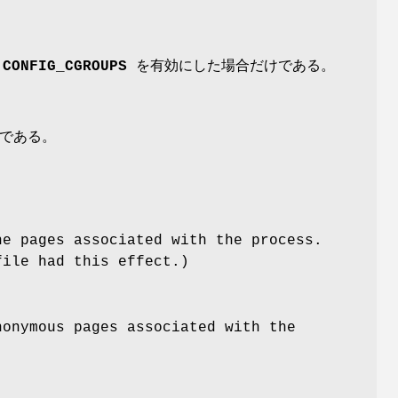
ン
CONFIG_CGROUPS
を有効にした場合だけである。
である。
he pages associated with the process.
file had this effect.)
nonymous pages associated with the