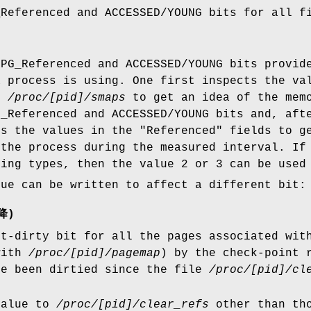
_Referenced and ACCESSED/YOUNG bits for all f
 PG_Referenced and ACCESSED/YOUNG bits provid
a process is using. One first inspects the va
in
/proc/[pid]/smaps
to get an idea of the memo
G_Referenced and ACCESSED/YOUNG bits and, aft
ts the values in the "Referenced" fields to g
 the process during the measured interval. If
ping types, then the value 2 or 3 can be used
lue can be written to affect a different bit:
降)
ft-dirty bit for all the pages associated wit
with
/proc/[pid]/pagemap
) by the check-point 
ve been dirtied since the file
/proc/[pid]/cl
value to
/proc/[pid]/clear_refs
other than tho