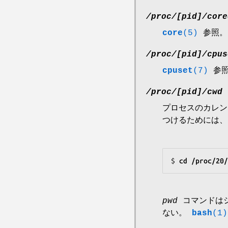
/proc/[pid]/core
core
(5)
参照。
/proc/[pid]/cpus
cpuset
(7)
参照
/proc/[pid]/cwd
プロセスのカレン
つけるためには、
$
 cd /proc/20/
pwd
コマンドはシ
ない。
bash
(1)