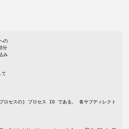
への
部分
込み
して
ロセスの) プロセス ID である。 各サブディレクト