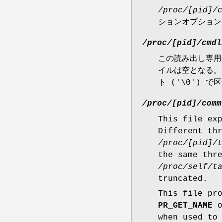
/proc/[pid]/
ションオプショ
/proc/[pid]/cmdl
この読み出し専用
イルは空となる。
ト ('\0')
/proc/[pid]/comm
This file ex
Different th
/proc/[pid]/
the same thr
/proc/self/t
truncated.
This file pr
PR_GET_NAME
o
when used to