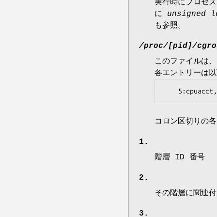
実行時にプロセス
に
unsigned l
も参照。
/proc/[pid]/cgro
このファイルは、
各エントリーは以
    5:cpuac
コロン区切りの各
1.
階層 ID 番号
2.
その階層に関連付
3.