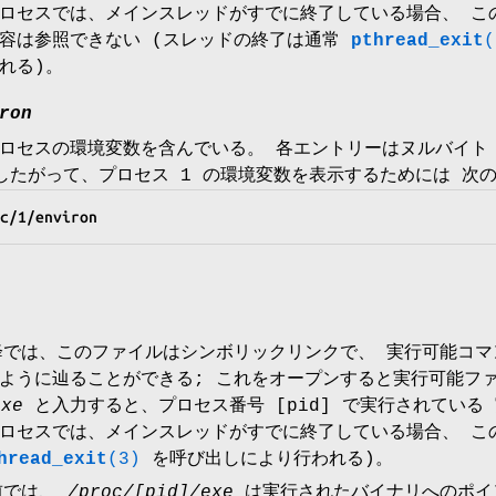
ロセスでは、メインスレッドがすでに終了している場合、 こ
容は参照できない (スレッドの終了は通常
pthread_exit
(
れる)。
ron
ロセスの環境変数を含んでいる。 各エントリーはヌルバイト (
したがって、プロセス 1 の環境変数を表示するためには 次
c/1/environ
2 以降では、このファイルはシンボリックリンクで、 実行可能
ように辿ることができる; これをオープンすると実行可能ファ
exe
と入力すると、プロセス番号 [pid] で実行されてい
ロセスでは、メインスレッドがすでに終了している場合、 こ
hread_exit
(3)
を呼び出しにより行われる)。
以前では、
/proc/[pid]/exe
は実行されたバイナリへのポイ