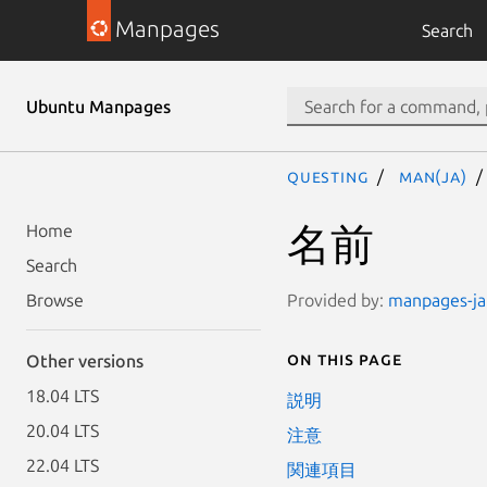
Manpages
Search
Ubuntu Manpages
questing
man(ja)
名前
Home
Search
Provided by:
manpages-ja 
Browse
On this page
Other versions
18.04 LTS
説明
20.04 LTS
注意
22.04 LTS
関連項目