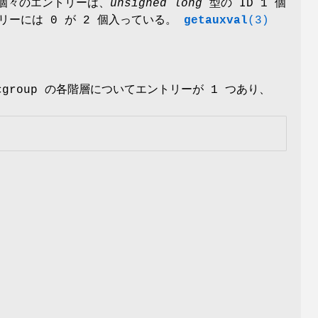
 個々のエントリーは、
unsigned long
型の ID 1 個
リーには 0 が 2 個入っている。
getauxval
(3)
roup の各階層についてエントリーが 1 つあり、