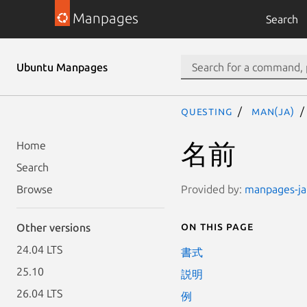
Manpages
Search
Ubuntu Manpages
questing
man(ja)
名前
Home
Search
Provided by:
manpages-ja 
Browse
On this page
Other versions
24.04 LTS
書式
25.10
説明
26.04 LTS
例