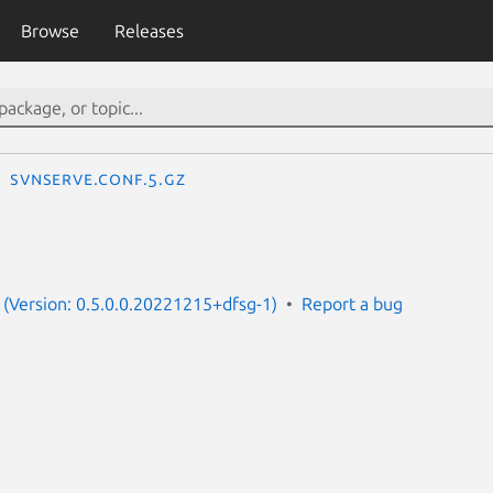
Browse
Releases
svnserve.conf.5.gz
(Version: 0.5.0.0.20221215+dfsg-1)
Report a bug