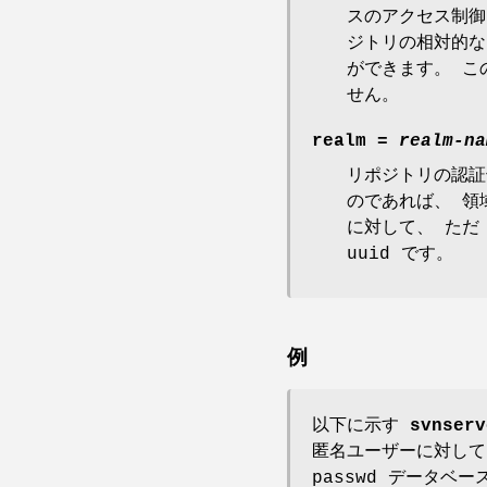
スのアクセス制
ジトリの相対的な 
ができます。 こ
せん。
realm
=
realm-na
リポジトリの認証領
のであれば、 領
に対して、 ただ
uuid です。
例
以下に示す
svnserv
匿名ユーザーに対して
passwd データベ