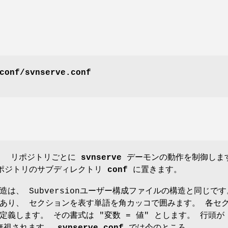
conf/svnserve.conf
、 リポジトリごとに
svnserve
デーモンの動作を制御しま
リポジトリのサブディレクトリ
conf
に置きます。
は、 Subversionユーザー構成ファイルの構造と同じです
あり、 セクションを表す単語を角カッコで囲みます。 各セ
定義します。 その書式は "変数 = 値" とします。 行頭が
は無視されます。
svnserve.conf
では今のところ、