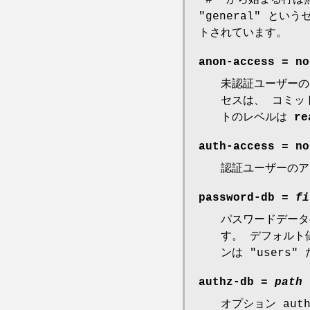
"general" と
トされています。
anon-access
=
no
未認証ユーザー
セスは、 コミッ
トのレベルは
re
auth-access
=
no
認証ユーザーのア
password-db
=
fi
パスワードデー
す。 デフォルト
ンは "user
authz-db
=
path
オプション aut