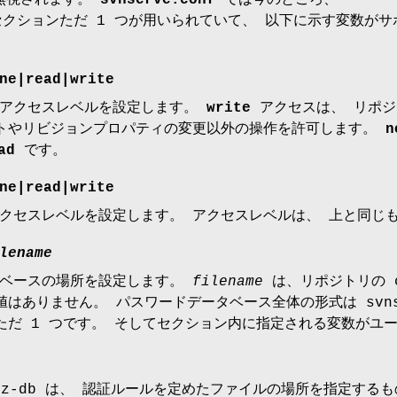
いうセクションただ 1 つが用いられていて、 以下に示す変数がサ
ne
|
read
|
write
のアクセスレベルを設定します。
write
アクセスは、 リポジ
トやリビジョンプロパティの変更以外の操作を許可します。
n
ad
です。
ne
|
read
|
write
クセスレベルを設定します。 アクセスレベルは、 上と同じ
lename
タベースの場所を設定します。
filename
は、リポジトリの 
値はありません。 パスワードデータベース全体の形式は svnse
s" ただ 1 つです。 そしてセクション内に指定される変数が
hz-db は、 認証ルールを定めたファイルの場所を指定するも