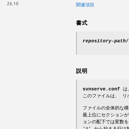
26.10
関連項目
書式
repository-path
/
説明
svnserve.conf
は
このファイルは、 
ファイルの全体的な構造
最上位にセクションが
ョンの配下では変数を
'#' から始まる行