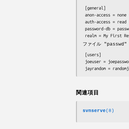
 [general]

 anon-access = none

 auth-access = read

 password-db = passwd

 realm = My First R
ファイル "passw
 [users]

 joeuser = joepassword

 jayrandom = randomj
関連項目
svnserve
(8)