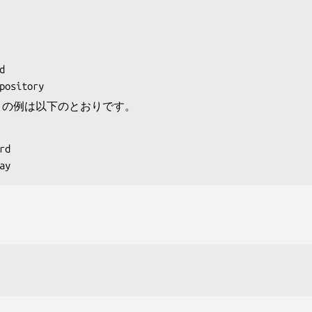
epository
d" の例は以下のとおりです。
ay