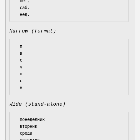
  пет.

  саб.

Narrow (format)
  п

  в

  с

  ч

  п

  с

Wide (stand-alone)
  понеделник

  вторник

  среда

  четврток
