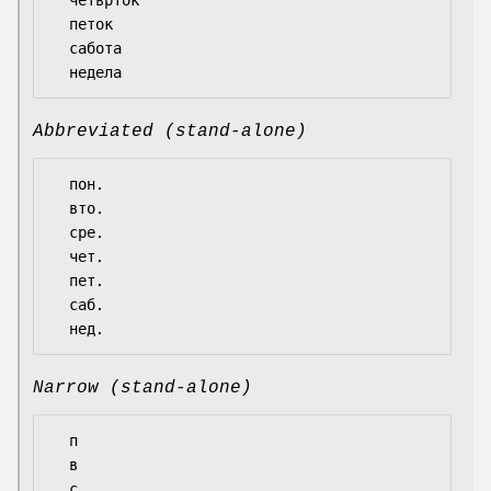
  петок

  сабота

Abbreviated (stand-alone)
  пон.

  вто.

  сре.

  чет.

  пет.

  саб.

Narrow (stand-alone)
  п

  в

  с
