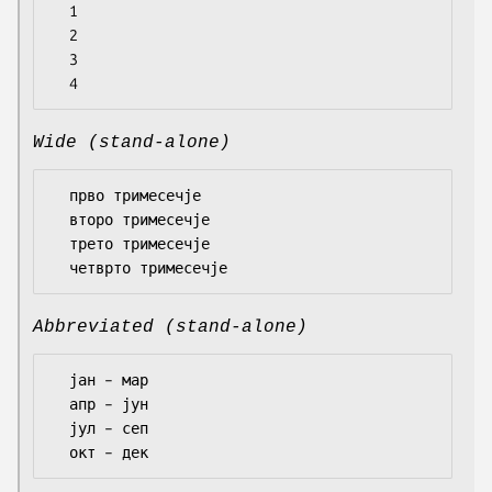
  1

  2

  3

Wide (stand-alone)
  прво тримесечје

  второ тримесечје

  трето тримесечје

Abbreviated (stand-alone)
  јан – мар

  апр – јун

  јул – сеп
