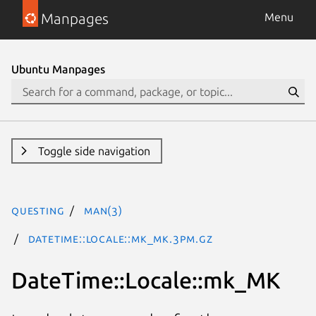
Manpages
Menu
Ubuntu Manpages
Toggle side navigation
questing
man(3)
DateTime::Locale::mk_MK.3pm.gz
DateTime::Locale::mk_MK