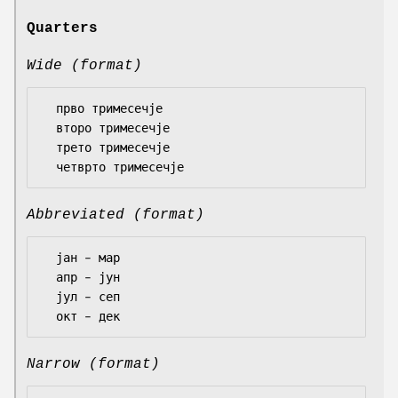
Quarters
Wide (format)
  прво тримесечје

  второ тримесечје

  трето тримесечје

Abbreviated (format)
  јан – мар

  апр – јун

  јул – сеп

Narrow (format)