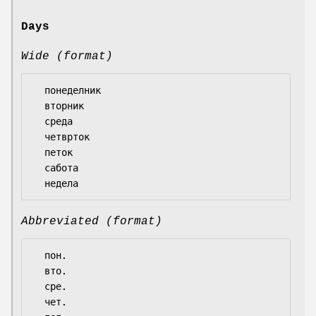
Days
Wide (format)
  понеделник

  вторник

  среда

  четврток

  петок

  сабота

Abbreviated (format)
  пон.

  вто.

  сре.

  чет.
