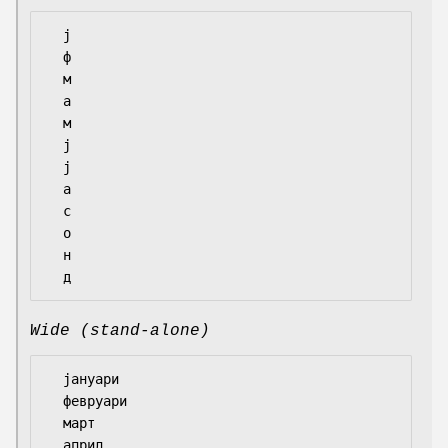
  ј

  ф

  м

  а

  м

  ј

  ј

  а

  с

  о

  н

Wide (stand-alone)
  јануари

  февруари

  март

  април
