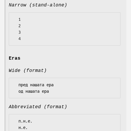
Narrow (stand-alone)
  1

  2

  3

Eras
Wide (format)
  пред нашата ера

Abbreviated (format)
  п.н.е.
