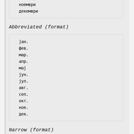
  ноември

Abbreviated (format)
  јан.

  фев.

  мар.

  апр.

  мај

  јун.

  јул.

  авг.

  сеп.

  окт.

  ное.

Narrow (format)