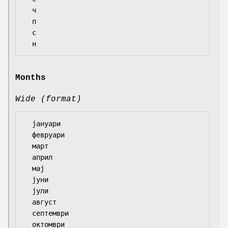
  ч

  п

  с

Months
Wide (format)
  јануари

  февруари

  март

  април

  мај

  јуни

  јули

  август

  септември

  октомври
