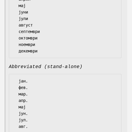
  мај

  јуни

  јули

  август

  септември

  октомври

  ноември

Abbreviated (stand-alone)
  јан.

  фев.

  мар.

  апр.

  мај

  јун.

  јул.

  авг.
