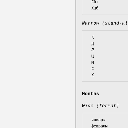
  Сбт

Narrow (stand-al
  К

  Д

  Ӕ

  Ц

  М

  С

Months
Wide (format)
  январы

  февралы
