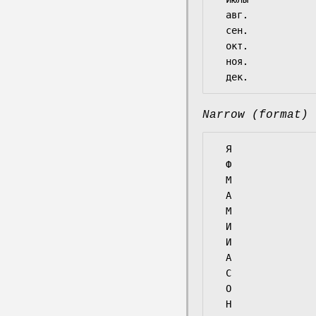
  авг.

  сен.

  окт.

  ноя.

Narrow (format)
  Я

  Ф

  М

  А

  М

  И

  И

  А

  С

  О

  Н
