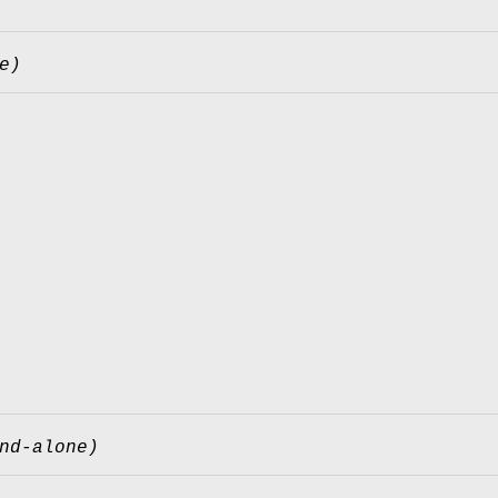
e)
nd-alone)