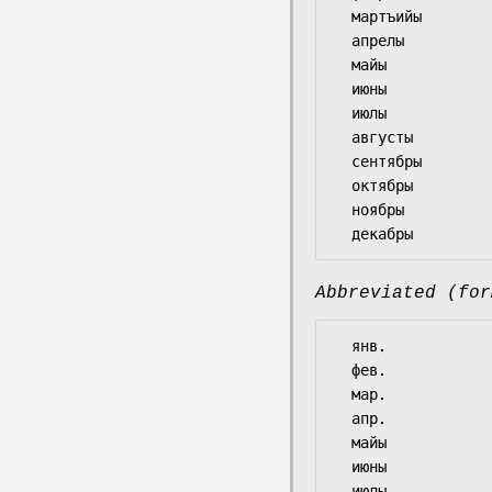
  мартъийы

  апрелы

  майы

  июны

  июлы

  августы

  сентябры

  октябры

  ноябры

Abbreviated (for
  янв.

  фев.

  мар.

  апр.

  майы

  июны

  июлы
