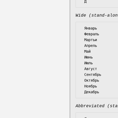
Wide (stand-alon
  Январь

  Февраль

  Мартъи

  Апрель

  Май

  Июнь

  Июль

  Август

  Сентябрь

  Октябрь

  Ноябрь

Abbreviated (sta