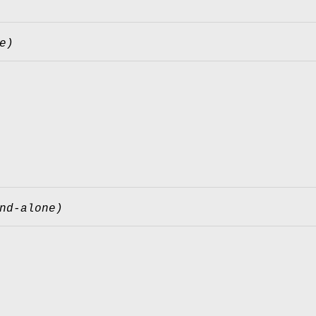
e)
nd-alone)