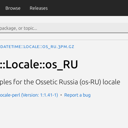
Browse
Releases
DateTime::Locale::os_RU.3pm.gz
:Locale::os_RU
les for the Ossetic Russia (os-RU) locale
ocale-perl (Version: 1:1.41-1)
Report a bug