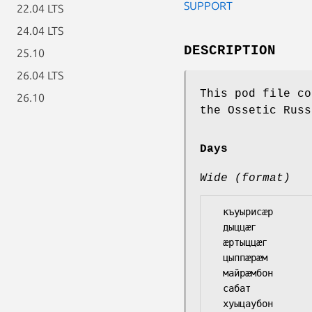
SUPPORT
22.04 LTS
24.04 LTS
DESCRIPTION
25.10
26.04 LTS
This pod file co
26.10
the Ossetic Russ
Days
Wide (format)
  къуырисӕр

  дыццӕг

  ӕртыццӕг

  цыппӕрӕм

  майрӕмбон

  сабат
