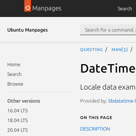
Manpages
Search
Ubuntu Manpages
questing
man(3)
DateTime:
Home
Search
Browse
Locale data examp
Provided by:
libdatetime-l
Other versions
16.04 LTS
On this page
18.04 LTS
DESCRIPTION
20.04 LTS