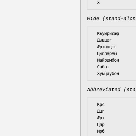
Wide (stand-alon
  Къуырисӕр

  Дыццӕг

  Ӕртыццӕг

  Цыппӕрӕм

  Майрӕмбон

  Сабат

Abbreviated (sta
  Крс

  Дцг

  Ӕрт

  Цпр

  Мрб
