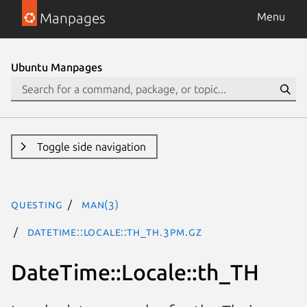
Manpages
Menu
Ubuntu Manpages
Toggle side navigation
questing
man(3)
DateTime::Locale::th_TH.3pm.gz
DateTime::Locale::th_TH