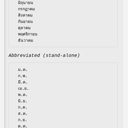
  มิถุนายน

  กรกฎาคม

  สิงหาคม

  กันยายน

  ตุลาคม

  พฤศจิกายน

Abbreviated (stand-alone)
  ม.ค.

  ก.พ.

  มี.ค.

  เม.ย.

  พ.ค.

  มิ.ย.

  ก.ค.

  ส.ค.

  ก.ย.

  ต.ค.
