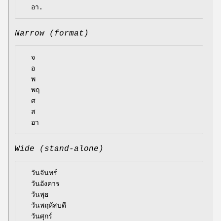
Narrow (format)
  จ

  อ

  พ

  พฤ

  ศ

  ส

Wide (stand-alone)
  วันจันทร์

  วันอังคาร

  วันพุธ

  วันพฤหัสบดี

  วันศุกร์
