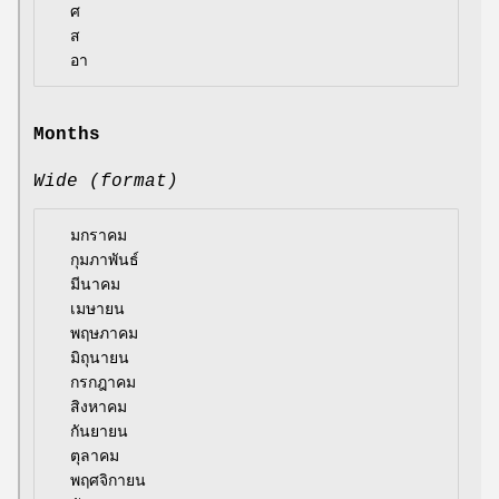
  ศ

  ส

Months
Wide (format)
  มกราคม

  กุมภาพันธ์

  มีนาคม

  เมษายน

  พฤษภาคม

  มิถุนายน

  กรกฎาคม

  สิงหาคม

  กันยายน

  ตุลาคม

  พฤศจิกายน
