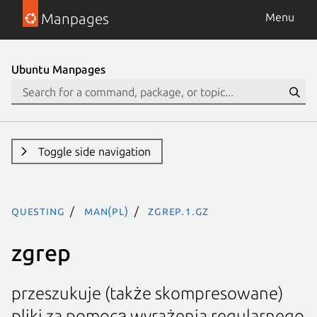
Manpages
Menu
Ubuntu Manpages
Toggle side navigation
questing
man(pl)
zgrep.1.gz
zgrep
przeszukuje (także skompresowane)
pliki za pomocą wyrażenia regularnego