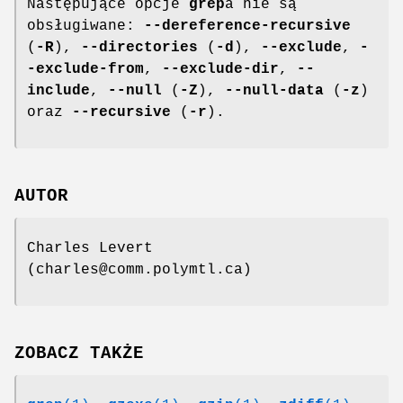
Następujące opcje
grep
a nie są
obsługiwane:
--dereference-recursive
(
-R
),
--directories
(
-d
),
--exclude
,
-
-exclude-from
,
--exclude-dir
,
--
include
,
--null
(
-Z
),
--null-data
(
-z
)
oraz
--recursive
(
-r
).
AUTOR
Charles Levert
(charles@comm.polymtl.ca)
ZOBACZ TAKŻE