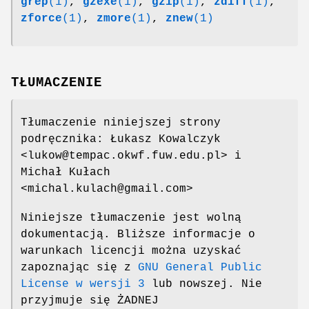
grep
(1)
,
gzexe
(1)
,
gzip
(1)
,
zdiff
(1)
,
zforce
(1)
,
zmore
(1)
,
znew
(1)
TŁUMACZENIE
Tłumaczenie niniejszej strony
podręcznika: Łukasz Kowalczyk
<lukow@tempac.okwf.fuw.edu.pl> i
Michał Kułach
<michal.kulach@gmail.com>
Niniejsze tłumaczenie jest wolną
dokumentacją. Bliższe informacje o
warunkach licencji można uzyskać
zapoznając się z
GNU General Public
License w wersji 3
lub nowszej. Nie
przyjmuje się ŻADNEJ