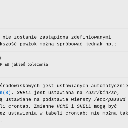
 nie zostanie zastąpiona zdefiniowanymi
kszość powłok można spróbować jednak np.:
H

P && jakieś polecenia

środowiskowych jest ustawianych automatyczni
n
(8)
.
SHELL
jest ustawiana na
/usr/bin/sh
,
ą ustawiane na podstawie wierszy
/etc/passwd
eli crontab. Zmienne
HOME
i
SHELL
mogą być
ez ustawienia w tabeli crontab; nie można ta
.