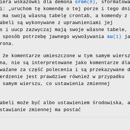
iera wskazówki dla demona
cron
(8)
, sformatow
i: „uruchom tę komendę o tej porze i tego dn
 ma swoją własną tabelę crontab, a komendy z
abeli są wykonywane z uprawnieniami jej
s i uucp zazwyczaj mają swoje własne tabele,
n sposób potrzebę jawnego wywoływania
su
(1)
ja
rona.
 że komentarze umieszczone w tym samym wiers
na, nie są interpretowane jako komentarze dl
ważane za część polecenia i są przekazywane 
erdzenie jest prawdziwe również w przypadku
 samym wierszu, co ustawienia zmiennej
abeli może być albo ustawieniem środowiska, 
stawianie zmiennej ma postać