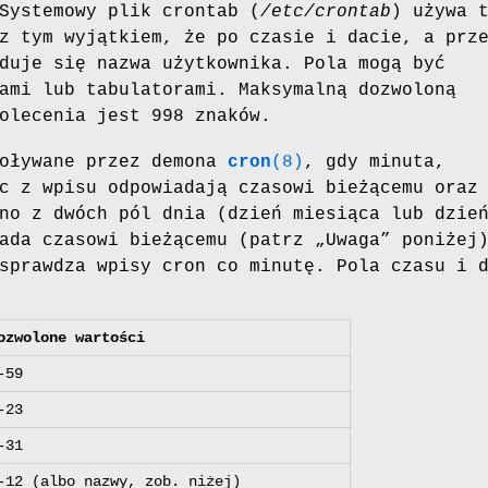
Systemowy plik crontab (
/etc/crontab
) używa 
z tym wyjątkiem, że po czasie i dacie, a prz
duje się nazwa użytkownika. Pola mogą być
ami lub tabulatorami. Maksymalną dozwoloną
olecenia jest 998 znaków.
woływane przez demona
cron
(8)
, gdy minuta,
c z wpisu odpowiadają czasowi bieżącemu oraz
no z dwóch pól dnia (dzień miesiąca lub dzie
ada czasowi bieżącemu (patrz „Uwaga” poniżej
prawdza wpisy cron co minutę. Pola czasu i 
ozwolone wartości
-59
-23
-31
-12 (albo nazwy, zob. niżej)