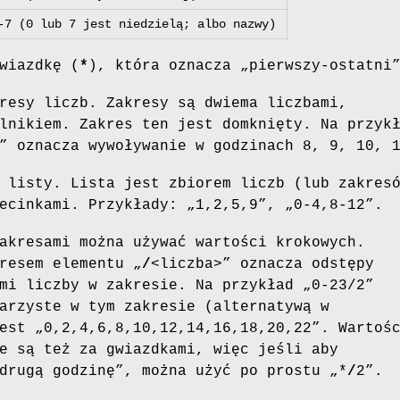
-7 (0 lub 7 jest niedzielą; albo nazwy)
wiazdkę (
*
), która oznacza „pierwszy-ostatni
resy liczb. Zakresy są dwiema liczbami,
lnikiem. Zakres ten jest domknięty. Na przyk
” oznacza wywoływanie w godzinach 8, 9, 10, 
 listy. Lista jest zbiorem liczb (lub zakres
ecinkami. Przykłady: „1,2,5,9”, „0-4,8-12”.
akresami można używać wartości krokowych.
resem elementu „
/
<liczba>” oznacza odstępy
mi liczby w zakresie. Na przykład „0-23/2”
arzyste w tym zakresie (alternatywą w
est „0,2,4,6,8,10,12,14,16,18,20,22”. Wartoś
e są też za gwiazdkami, więc jeśli aby
drugą godzinę”, można użyć po prostu „*
/
2”.