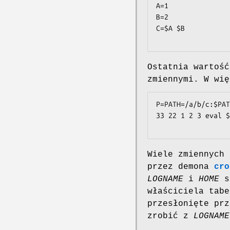
A=1

B=2

C=$A $B

Ostatnia wartość
zmiennymi. W wię
P=PATH=/a/b/c:$PAT
33 22 1 2 3 eval $
Wiele zmiennych 
przez demona
cro
LOGNAME
i
HOME
s
właściciela tab
przesłonięte prz
zrobić z
LOGNAME