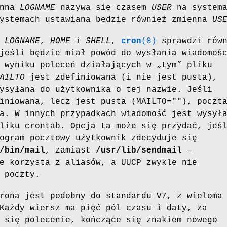
enna
LOGNAME
nazywa się czasem
USER
na systema
systemach ustawiana będzie również zmienna
US
h
LOGNAME
,
HOME
i
SHELL
,
cron
(8)
sprawdzi równ
jeśli będzie miał powód do wysłania wiadomoś
 wyniku poleceń działających w „tym” pliku
AILTO
jest zdefiniowana (i nie jest pusta),
ysyłana do użytkownika o tej nazwie. Jeśli
iniowana, lecz jest pusta (MAILTO=""), poczt
a. W innych przypadkach wiadomość jest wysył
liku crontab. Opcja ta może się przydać, jeś
ogram pocztowy użytkownik zdecyduje się
/bin/mail
, zamiast
/usr/lib/sendmail
—
 korzysta z aliasów, a UUCP zwykle nie
 poczty.
rona jest podobny do standardu V7, z wieloma
Każdy wiersz ma pięć pól czasu i daty, za
 się polecenie, kończące się znakiem nowego