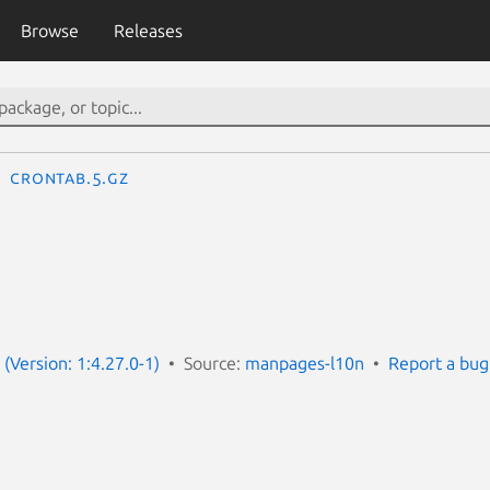
Browse
Releases
crontab.5.gz
(Version: 1:4.27.0-1)
Source:
manpages-l10n
Report a bug