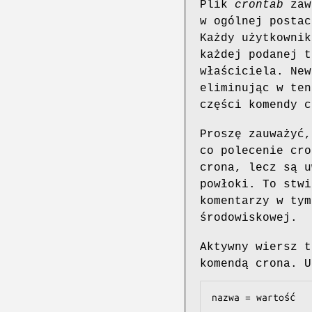
Plik
crontab
zaw
w ogólnej postac
Każdy użytkownik
każdej podanej t
właściciela. New
eliminując w te
części komendy c
Proszę zauważyć,
co polecenie cro
crona, lecz są u
powłoki. To stwi
komentarzy w tym
środowiskowej.
Aktywny wiersz t
komendą crona. U
nazwa = wartość
