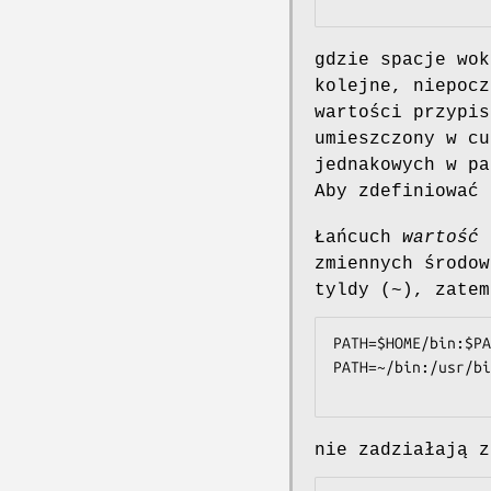
gdzie spacje wok
kolejne, niepoc
wartości przypi
umieszczony w cu
jednakowych w pa
Aby zdefiniować 
Łańcuch
wartość
n
zmiennych środow
tyldy (~), zatem
PATH=$HOME/bin:$PA
PATH=~/bin:/usr/bi
nie zadziałają z