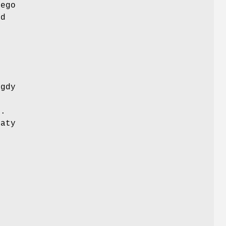
tego
ed
 gdy
ń
).
daty