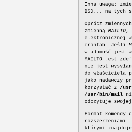
Inna uwaga: zmi
BSD... na tych 
Oprócz zmiennyc
zmienną
MAILTO
, 
elektronicznej w
crontab. Jeśli
M
wiadomość jest w
MAILTO jest zdef
nie jest wysyłan
do właściciela p
jako nadawczy pr
korzystać z
/usr
/usr/bin/mail
nie
odczytuje swojej
Format komendy c
rozszerzeniami. 
którymi znajduje