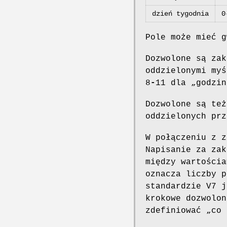
dzień tygodnia
0
Pole może mieć g
Dozwolone są zak
oddzielonymi myś
8
-
11 dla „godzin
Dozwolone są też
oddzielonych prz
W połączeniu z z
Napisanie za zak
między wartościa
oznacza liczby p
standardzie V7 j
krokowe dozwolon
zdefiniować „co 