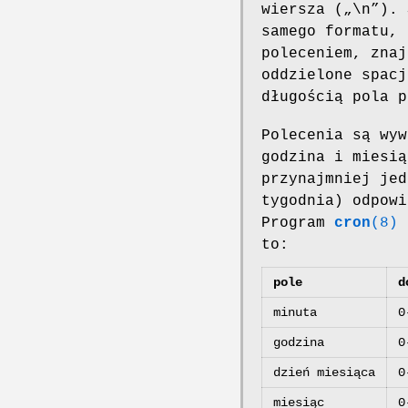
wiersza („\n”). 
samego formatu, 
poleceniem, znaj
oddzielone spacj
długością pola p
Polecenia są wy
godzina i miesią
przynajmniej jed
tygodnia) odpowi
Program
cron
(8)
s
to:
pole
d
minuta
0
godzina
0
dzień miesiąca
0
miesiąc
0