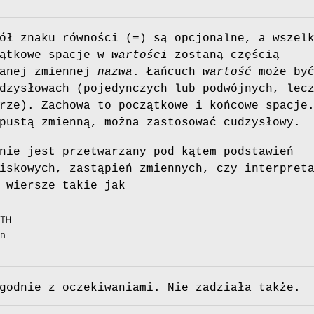
ół znaku równości (=) są opcjonalne, a wszel
zątkowe spacje w
wartości
zostaną częścią
sanej zmiennej
nazwa
. Łańcuch
wartość
może by
dzysłowach (pojedynczych lub podwójnych, lec
rze). Zachowa to początkowe i końcowe spacje
pustą zmienną, można zastosować cudzysłowy.
ie jest przetwarzany pod kątem podstawień
iskowych, zastąpień zmiennych, czy interpret
 wiersze takie jak
TH

n

godnie z oczekiwaniami. Nie zadziała także.