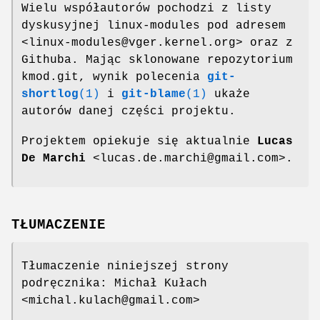
Wielu współautorów pochodzi z listy
dyskusyjnej linux-modules pod adresem
<linux-modules@vger.kernel.org> oraz z
Githuba. Mając sklonowane repozytorium
kmod.git, wynik polecenia
git-
shortlog
(1)
i
git-blame
(1)
ukaże
autorów danej części projektu.
Projektem opiekuje się aktualnie
Lucas
De Marchi
<lucas.de.marchi@gmail.com>.
TŁUMACZENIE
Tłumaczenie niniejszej strony
podręcznika: Michał Kułach
<michal.kulach@gmail.com>