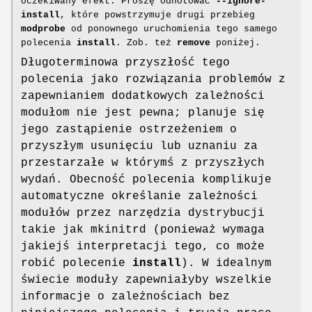
oczekiwany efekt. Proszę odnotować
--ignore-
install
, które powstrzymuje drugi przebieg
modprobe
od ponownego uruchomienia tego samego
polecenia
install
. Zob. też
remove
poniżej.
Długoterminowa przyszłość tego
polecenia jako rozwiązania problemów z
zapewnianiem dodatkowych zależności
modułom nie jest pewna; planuje się
jego zastąpienie ostrzeżeniem o
przyszłym usunięciu lub uznaniu za
przestarzałe w którymś z przyszłych
wydań. Obecność polecenia komplikuje
automatyczne określanie zależności
modułów przez narzędzia dystrybucji
takie jak mkinitrd (ponieważ wymaga
jakiejś interpretacji tego, co może
robić polecenie
install
). W idealnym
świecie moduły zapewniałyby wszelkie
informacje o zależnościach bez