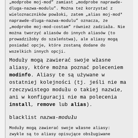
„modprobe moj-mod” zamiast „modprobe naprawde-
dluga-nazwa-modulu”. Można też korzystać z
wieloznaczników powłoki, zatem „alias moj-mod*
naprawde-dluga-nazwa-modulu” oznacza, że
„modprobe moj-mod-costam” również zadziała. Nie
można tworzyć aliasów do innych aliasów (to
prowadziłoby do szaleństwa), ale aliasy mogą
posiadać opcje, które zostaną dodane do
wszelkich innych opcji.
Moduły mogą zawierać swoje własne
aliasy, które można poznać poleceniem
modinfo
. Aliasy te są używane w
ostatniej kolejności (tj. jeśli nie ma
rzeczywistego modułu o takiej nazwie,
ani w konfiguracji nie ma polecenia
install
,
remove
lub
alias
).
blacklist
nazwa-modułu
Moduły mogą zawierać swoje własne aliasy:
zwykle są to aliasy opisujące obsługiwane