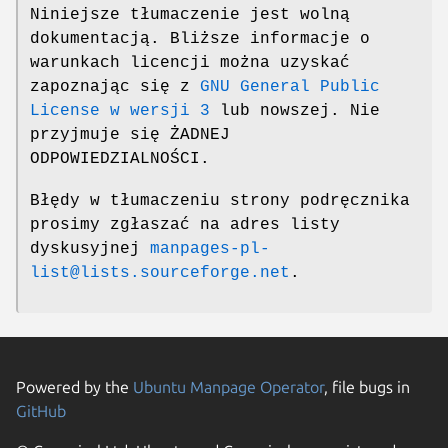
Niniejsze tłumaczenie jest wolną
dokumentacją. Bliższe informacje o
warunkach licencji można uzyskać
zapoznając się z
GNU General Public
License w wersji 3
lub nowszej. Nie
przyjmuje się ŻADNEJ
ODPOWIEDZIALNOŚCI.
Błędy w tłumaczeniu strony podręcznika
prosimy zgłaszać na adres listy
dyskusyjnej
manpages-pl-
list@lists.sourceforge.net
.
Powered by the
Ubuntu Manpage Operator
, file bugs in
GitHub