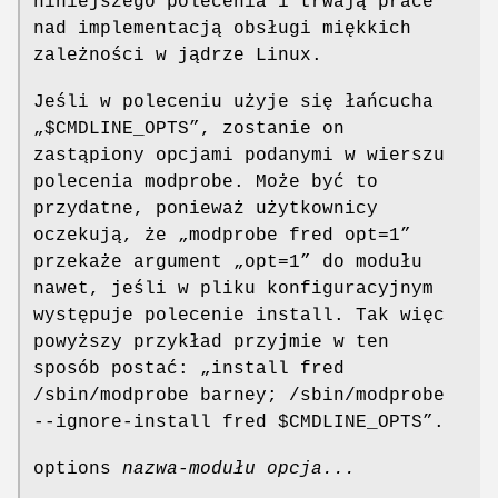
niniejszego polecenia i trwają prace
nad implementacją obsługi miękkich
zależności w jądrze Linux.
Jeśli w poleceniu użyje się łańcucha
„$CMDLINE_OPTS”, zostanie on
zastąpiony opcjami podanymi w wierszu
polecenia modprobe. Może być to
przydatne, ponieważ użytkownicy
oczekują, że „modprobe fred opt=1”
przekaże argument „opt=1” do modułu
nawet, jeśli w pliku konfiguracyjnym
występuje polecenie install. Tak więc
powyższy przykład przyjmie w ten
sposób postać: „install fred
/sbin/modprobe barney; /sbin/modprobe
--ignore-install fred $CMDLINE_OPTS”.
options
nazwa-modułu
opcja...