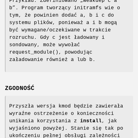
Przykład: Zdefiniowano „weakdep c a
b”. Program tworzący initramfs wie o
tym, że powinien dodać a, b i c do
systemu plików, ponieważ a i b mogą
być wymagane/oczekiwane w trakcie
rozruchu. Gdy c jest ładowany i
sondowany, może wywołać
request_module(), powodując
załadowanie również a lub b.
ZGODNOŚĆ
Przyszła wersja kmod będzie zawierała
wyraźne ostrzeżenie o konieczności
unikania korzystania z
install
, jak
wyjaśniono powyżej. Stanie się tak po
ukończeniu pełnej obsługi zależności