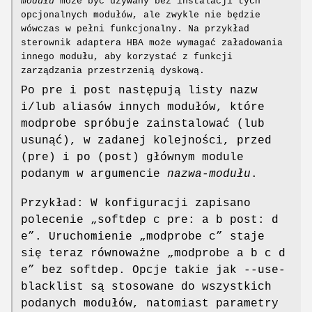
modułu
może być używany bez instalacji tych
opcjonalnych modułów, ale zwykle nie będzie
wówczas w pełni funkcjonalny. Na przykład
sterownik adaptera HBA może wymagać załadowania
innego modułu, aby korzystać z funkcji
zarządzania przestrzenią dyskową.
Po pre i post następują listy nazw
i/lub aliasów innych modułów, które
modprobe spróbuje zainstalować (lub
usunąć), w zadanej kolejności, przed
(pre) i po (post) głównym module
podanym w argumencie
nazwa-modułu
.
Przykład: W konfiguracji zapisano
polecenie „softdep c pre: a b post: d
e”. Uruchomienie „modprobe c” staje
się teraz równoważne „modprobe a b c d
e” bez softdep. Opcje takie jak --use-
blacklist są stosowane do wszystkich
podanych modułów, natomiast parametry