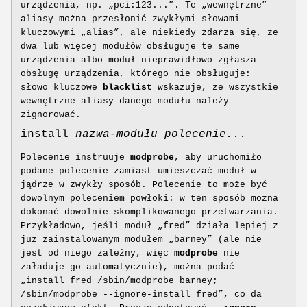
urządzenia, np. „pci:123...”. Te „wewnętrzne”
aliasy można przesłonić zwykłymi słowami
kluczowymi „alias”, ale niekiedy zdarza się, że
dwa lub więcej modułów obsługuje te same
urządzenia albo moduł nieprawidłowo zgłasza
obsługę urządzenia, którego nie obsługuje:
słowo kluczowe
blacklist
wskazuje, że wszystkie
wewnętrzne aliasy danego modułu należy
zignorować.
install
nazwa-modułu
polecenie...
Polecenie instruuje
modprobe
, aby uruchomiło
podane polecenie zamiast umieszczać moduł w
jądrze w zwykły sposób. Polecenie to może być
dowolnym poleceniem powłoki: w ten sposób można
dokonać dowolnie skomplikowanego przetwarzania.
Przykładowo, jeśli moduł „fred” działa lepiej z
już zainstalowanym modułem „barney” (ale nie
jest od niego zależny, więc
modprobe
nie
załaduje go automatycznie), można podać
„install fred /sbin/modprobe barney;
/sbin/modprobe --ignore-install fred”, co da