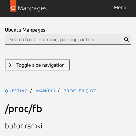
Manpages
Menu
Ubuntu Manpages
Toggle side navigation
questing
man(pl)
proc_fb.5.gz
/proc/fb
bufor ramki