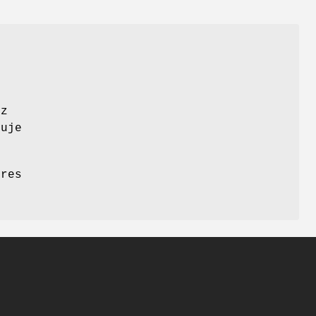
 z
uje
dres