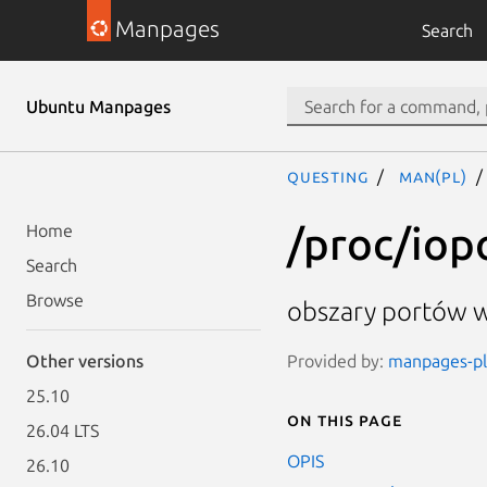
Manpages
Search
Ubuntu Manpages
questing
man(pl)
/proc/iop
Home
Search
Browse
obszary portów w
Provided by:
manpages-pl 
Other versions
25.10
On this page
26.04 LTS
OPIS
26.10