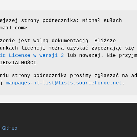
ejszej strony podręcznika: Michał Kułach
mail.com>
zenie jest wolną dokumentacją. Bliższe
unkach licencji można uzyskać zapoznając się
ic License w wersji 3
lub nowszej. Nie przyjm
IEDZIALNOŚCI.
niu strony podręcznika prosimy zgłaszać na a
ej
manpages-pl-list@lists.sourceforge.net
.
n
GitHub