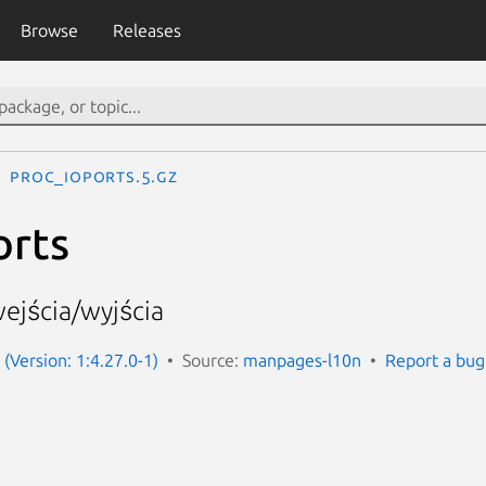
Browse
Releases
proc_ioports.5.gz
orts
ejścia/wyjścia
(Version: 1:4.27.0-1)
Source:
manpages-l10n
Report a bug