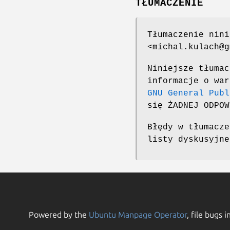
TŁUMACZENIE
Tłumaczenie nini
<michal.kulach@g
Niniejsze tłumac
informacje o war
GNU General Publ
się ŻADNEJ ODPOW
Błędy w tłumacze
listy dyskusyjn
Powered by the
Ubuntu Manpage Operator
, file bugs i