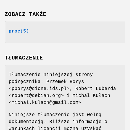
ZOBACZ TAKŻE
proc
(5)
TŁUMACZENIE
Tłumaczenie niniejszej strony
podręcznika: Przemek Borys
<pborys@dione.ids.pl>, Robert Luberda
<robert@debian.org> i Michał Kułach
<michal.kulach@gmail.com>
Niniejsze tłumaczenie jest wolną
dokumentacją. Bliższe informacje o
warunkach licencji można uzyskać