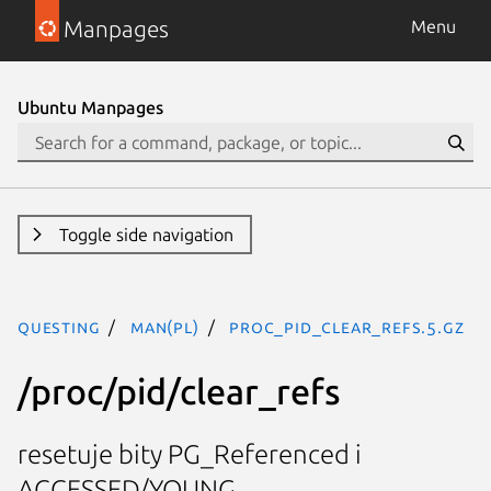
Manpages
Menu
Ubuntu Manpages
Toggle side navigation
questing
man(pl)
proc_pid_clear_refs.5.gz
/proc/pid/clear_refs
resetuje bity PG_Referenced i
ACCESSED/YOUNG