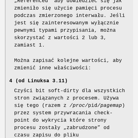
„Referenced” aby dowiedzieć się jak
zmieniło się użycie pamięci procesu
podczas zmierzonego interwału. Jeśli
jest się zainteresowanym wyłącznie
pewnymi typami przypisania, można
skorzystać z wartości 2 lub 3,
zamiast 1.
Można zapisać kolejne wartości, aby
zmienić inne właściwości:
4 (od Linuksa 3.11)
Czyści bit soft-dirty dla wszystkich
stron związanych z procesem. Używa
się tego (razem z
/proc/
pid
/pagemap
)
przez system przywracania check-
point do wykrycia które strony
procesu zostały „zabrudzone” od
czasu zapisu do pliku