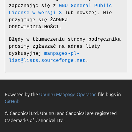
zapoznając się z
GNU General Public
License w wersji 3
lub nowszej. Nie
przyjmuje się ŻADNEJ
ODPOWIEDZIALNOŚCI.
Błędy w tłumaczeniu strony podręcznika
prosimy zgłaszać na adres listy
dyskusyjnej
manpages-pl-
list@lists.sourceforge.net
.
Powered by the
Ubuntu Manpage Operator
, file bugs in
GitHub
© Canonical Ltd. Ubuntu and Canonical are registered
trademarks of Canonical Ltd.