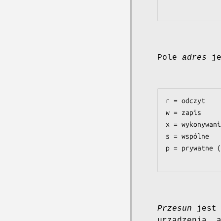
Pole
adres
je
r = odczyt

w = zapis

x = wykonywani
s = wspólne

p = prywatne (
Przesun
jest 
urządzenia,