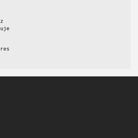
 z
uje
dres