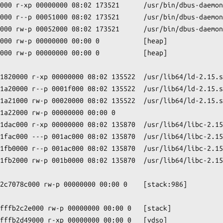
000 r-xp 00000000 08:02 173521      /usr/bin/dbus-daemon

000 r--p 00051000 08:02 173521      /usr/bin/dbus-daemon

000 rw-p 00052000 08:02 173521      /usr/bin/dbus-daemon

000 rw-p 00000000 00:00 0           [heap]

000 rw-p 00000000 00:00 0           [heap]

1820000 r-xp 00000000 08:02 135522  /usr/lib64/ld-2.15.s
1a20000 r--p 0001f000 08:02 135522  /usr/lib64/ld-2.15.s
1a21000 rw-p 00020000 08:02 135522  /usr/lib64/ld-2.15.s
1a22000 rw-p 00000000 00:00 0

1dac000 r-xp 00000000 08:02 135870  /usr/lib64/libc-2.15
1fac000 ---p 001ac000 08:02 135870  /usr/lib64/libc-2.15
1fb0000 r--p 001ac000 08:02 135870  /usr/lib64/libc-2.15
1fb2000 rw-p 001b0000 08:02 135870  /usr/lib64/libc-2.15
2c7078c000 rw-p 00000000 00:00 0    [stack:986]

fffb2c2e000 rw-p 00000000 00:00 0   [stack]

fffb2d49000 r-xp 00000000 00:00 0   [vdso]
