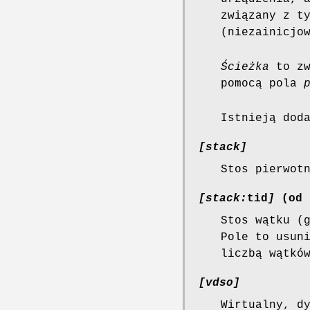
związany z t
(niezainicjo
Ścieżka
to zw
pomocą pola
Istnieją dod
[stack]
Stos pierwot
[stack:
tid
]
(od 
Stos wątku (
Pole to usun
liczbą wątkó
[vdso]
Wirtualny, d