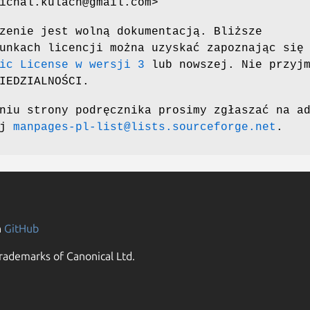
ichal.kulach@gmail.com>
zenie jest wolną dokumentacją. Bliższe
unkach licencji można uzyskać zapoznając się
ic License w wersji 3
lub nowszej. Nie przyjm
IEDZIALNOŚCI.
niu strony podręcznika prosimy zgłaszać na a
ej
manpages-pl-list@lists.sourceforge.net
.
n
GitHub
rademarks of Canonical Ltd.