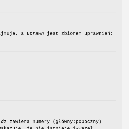
ajmuje, a
uprawn
jest zbiorem uprawnień:
ądz
zawiera numery (główny:poboczny)
skazuje, że nie istnieje i-węzeł