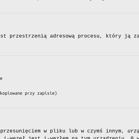
st przestrzenią adresową procesu, który ją z
e

kopiowane przy zapisie)

przesunięciem w pliku lub w czymś innym,
urz
 a
i-węzeł
jest i-węzłem na tym urządzeniu. 0 w