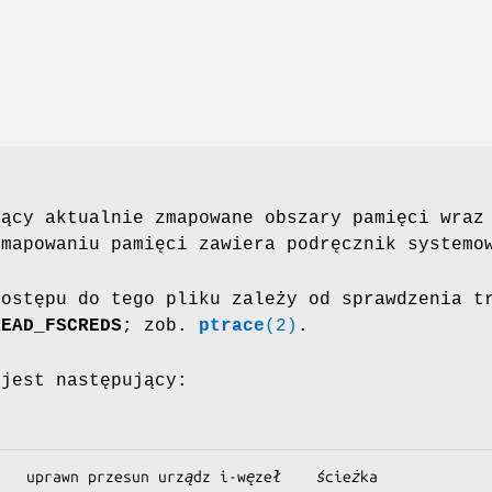
jący aktualnie zmapowane obszary pamięci wraz
 mapowaniu pamięci zawiera podręcznik system
dostępu do tego pliku zależy od sprawdzenia t
READ_FSCREDS
; zob.
ptrace
(2)
.
 jest następujący:
   uprawn przesun urządz i-węzeł    ścieżka