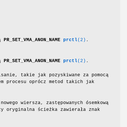
cą
PR_SET_VMA_ANON_NAME
prctl
(2)
.
cą
PR_SET_VMA_ANON_NAME
prctl
(2)
.
sanie, takie jak pozyskiwane za pomocą
em procesu oprócz metod takich jak
nowego wiersza, zastępowanych ósemkową
zy oryginalna ścieżka zawierała znak