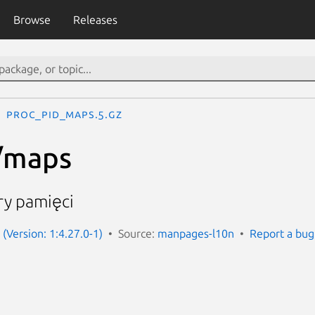
Browse
Releases
proc_pid_maps.5.gz
/maps
ry pamięci
(Version: 1:4.27.0-1)
Source:
manpages-l10n
Report a bug