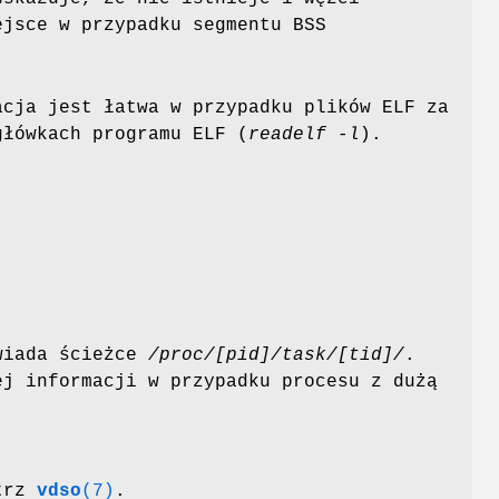
ejsce w przypadku segmentu BSS
cja jest łatwa w przypadku plików ELF za
główkach programu ELF (
readelf -l
).
wiada ścieżce
/proc/[pid]/task/[tid]/
.
ej informacji w przypadku procesu z dużą
atrz
vdso
(7)
.