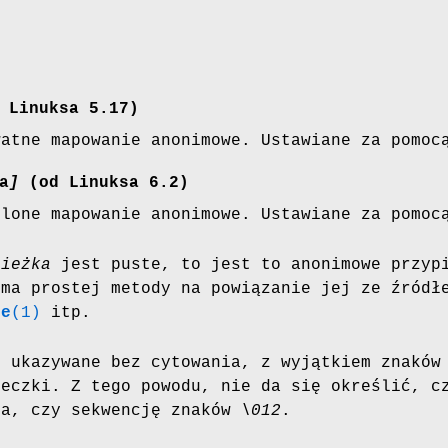
.
 Linuksa 5.17)
watne mapowanie anonimowe. Ustawiane za pomo
a
]
(od Linuksa 6.2)
elone mapowanie anonimowe. Ustawiane za pomo
cieżka
jest puste, to jest to anonimowe przypi
 ma prostej metody na powiązanie jej ze źródł
ce
(1)
itp.
 ukazywane bez cytowania, z wyjątkiem znaków 
ieczki. Z tego powodu, nie da się określić, c
za, czy sekwencję znaków
\012
.