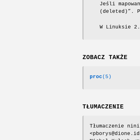
Jeśli mapowa
(deleted)”. 
W Linuksie 2
ZOBACZ TAKŻE
proc
(5)
TŁUMACZENIE
Tłumaczenie nini
<pborys@dione.id