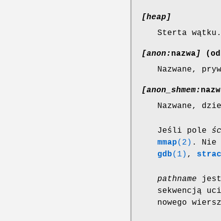
[heap]
Sterta wątku
[anon:
nazwa
]
(od
Nazwane, pry
[anon_shmem:
nazw
Nazwane, dzi
Jeśli pole
ś
mmap
(2)
. Nie
gdb
(1)
,
stra
pathname
jest
sekwencją uc
nowego wiers