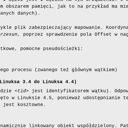
ym obszarem pamięci, jak to na przykład ma mi
wanych danych).
ykle plik zabezpieczający mapowanie. Koordyna
przesun
, poprzez sprawdzenie pola Offset w na
atkowe, pomocne pseudościeżki:
nego procesu (zwanego też głównym wątkiem)
Linuksa 3.4 do Linuksa 4.4)
gdzie
<tid>
jest identyfikatorem wątku). Odpo
ięto w Linuksie 4.5, ponieważ udostępnianie t
w jest kosztowne.
ynamicznie linkowany obiekt współdzielony. P