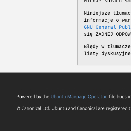
Michał Kułach <m
Niniejsze tłumac
informacje o war
GNU General Publ
się ŻADNEJ ODPOW
Błędy w tłumacze
listy dyskusyjn
Powered by the
Ubuntu Manpage Operator
, file bugs i
© Canonical Ltd. Ubuntu and Canonical are registered t