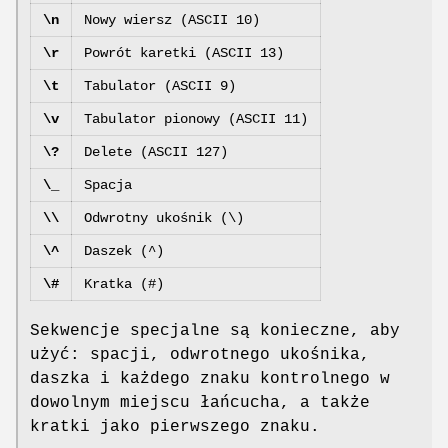
\n
Nowy wiersz (ASCII 10)
\r
Powrót karetki (ASCII 13)
\t
Tabulator (ASCII 9)
\v
Tabulator pionowy (ASCII 11)
\?
Delete (ASCII 127)
\_
Spacja
\\
Odwrotny ukośnik (\)
\^
Daszek (^)
\#
Kratka (#)
Sekwencje specjalne są konieczne, aby
użyć: spacji, odwrotnego ukośnika,
daszka i każdego znaku kontrolnego w
dowolnym miejscu łańcucha, a także
kratki jako pierwszego znaku.