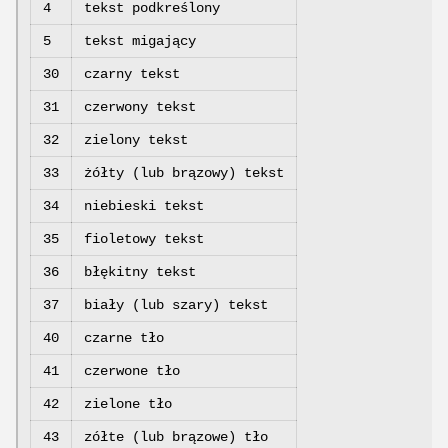
4
tekst podkreślony
5
tekst migający
30
czarny tekst
31
czerwony tekst
32
zielony tekst
33
żółty (lub brązowy) tekst
34
niebieski tekst
35
fioletowy tekst
36
błękitny tekst
37
biały (lub szary) tekst
40
czarne tło
41
czerwone tło
42
zielone tło
43
zółte (lub brązowe) tło