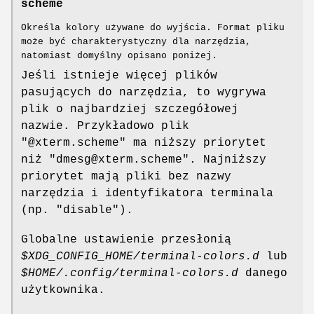
scheme
Określa kolory używane do wyjścia. Format pliku
może być charakterystyczny dla narzędzia,
natomiast domyślny opisano poniżej.
Jeśli istnieje więcej plików
pasujących do narzędzia, to wygrywa
plik o najbardziej szczegółowej
nazwie. Przykładowo plik
"@xterm.scheme" ma niższy priorytet
niż "dmesg@xterm.scheme". Najniższy
priorytet mają pliki bez nazwy
narzędzia i identyfikatora terminala
(np. "disable").
Globalne ustawienie przesłonią
$XDG_CONFIG_HOME/terminal-colors.d
lub
$HOME/.config/terminal-colors.d
danego
użytkownika.