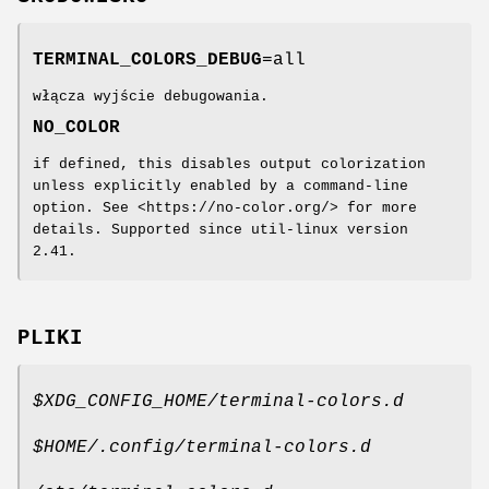
TERMINAL_COLORS_DEBUG
=all
włącza wyjście debugowania.
NO_COLOR
if defined, this disables output colorization
unless explicitly enabled by a command-line
option. See
<https://no-color.org/> for more
details. Supported since util-linux version
2.41.
PLIKI
$XDG_CONFIG_HOME/terminal-colors.d
$HOME/.config/terminal-colors.d