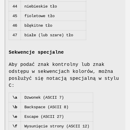
44
niebieskie tło
45
fioletowe tło
46
błękitne tło
47
białe (lub szare) tło
Sekwencje specjalne
Aby podać znak kontrolny lub znak
odstępu w sekwencjach kolorów, można
posłużyć się notacją specjalną w stylu
C:
\a
Dzwonek (ASCII 7)
\b
Backspace (ASCII 8)
\e
Escape (ASCII 27)
\f
Wysunięcie strony (ASCII 12)