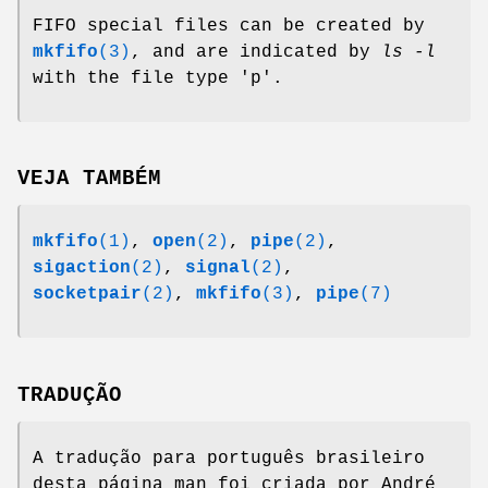
FIFO special files can be created by
mkfifo
(3)
, and are indicated by
ls -l
with the file type 'p'.
VEJA TAMBÉM
mkfifo
(1)
,
open
(2)
,
pipe
(2)
,
sigaction
(2)
,
signal
(2)
,
socketpair
(2)
,
mkfifo
(3)
,
pipe
(7)
TRADUÇÃO
A tradução para português brasileiro
desta página man foi criada por André