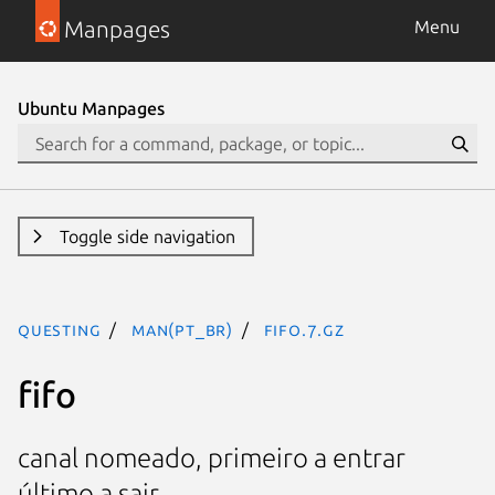
Manpages
Menu
Ubuntu Manpages
Toggle side navigation
questing
man(pt_BR)
fifo.7.gz
fifo
canal nomeado, primeiro a entrar
último a sair