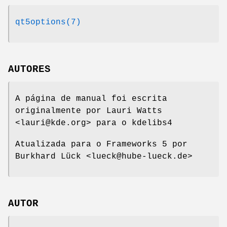
qt5options(7)
AUTORES
A página de manual foi escrita
originalmente por Lauri Watts
<lauri@kde.org> para o kdelibs4
Atualizada para o Frameworks 5 por
Burkhard Lück <lueck@hube-lueck.de>
AUTOR