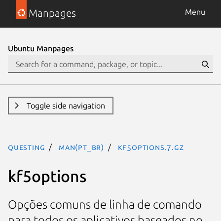
Manpages
Menu
Ubuntu Manpages
Toggle side navigation
questing
man(pt_BR)
kf5options.7.gz
kf5options
Opções comuns de linha de comando
para todos os aplicativos baseados no