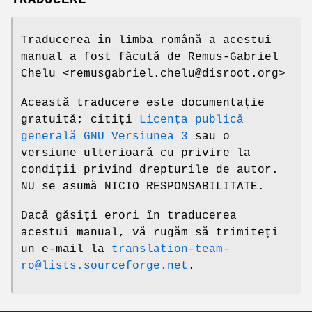
TRADUCERE
Traducerea în limba română a acestui
manual a fost făcută de Remus-Gabriel
Chelu <remusgabriel.chelu@disroot.org>
Această traducere este documentație
gratuită; citiți
Licența publică
generală GNU Versiunea 3
sau o
versiune ulterioară cu privire la
condiții privind drepturile de autor.
NU se asumă NICIO RESPONSABILITATE.
Dacă găsiți erori în traducerea
acestui manual, vă rugăm să trimiteți
un e-mail la
translation-team-
ro@lists.sourceforge.net
.