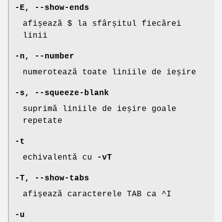
-E
,
--show-ends
afișează $ la sfârșitul fiecărei
linii
-n
,
--number
numerotează toate liniile de ieșire
-s
,
--squeeze-blank
suprimă liniile de ieșire goale
repetate
-t
echivalentă cu
-vT
-T
,
--show-tabs
afișează caracterele TAB ca ^I
-u