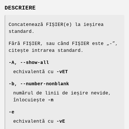
DESCRIERE
Concatenează FIȘIER(e) la ieșirea
standard.
Fără FIȘIER, sau când FIȘIER este „-”,
citește intrarea standard.
-A
,
--show-all
echivalentă cu
-vET
-b
,
--number-nonblank
numărul de linii de ieșire nevide,
înlocuiește
-n
-e
echivalentă cu
-vE