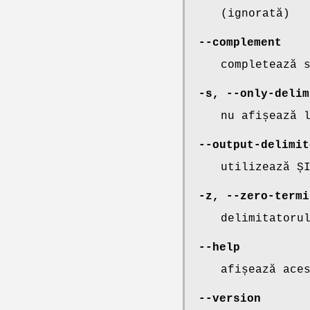
(ignorată)
--complement
completează 
-s
,
--only-delim
nu afișează 
--output-delimit
utilizează Ș
-z
,
--zero-termi
delimitatoru
--help
afișează ace
--version