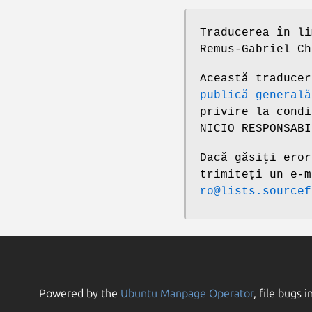
Traducerea în li
Remus-Gabriel Ch
Această traduce
publică generală
privire la condi
NICIO RESPONSABI
Dacă găsiți eror
trimiteți un e-
ro@lists.sourcef
Powered by the
Ubuntu Manpage Operator
, file bugs i