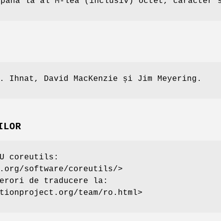
 până la al M-lea (inclusiv) octet, caracter 
. Ihnat, David MacKenzie și Jim Meyering.
ILOR
U coreutils:
.org/software/coreutils/>
erori de traducere la:
tionproject.org/team/ro.html>