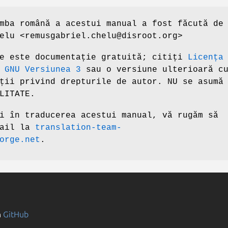
mba română a acestui manual a fost făcută de
elu <remusgabriel.chelu@disroot.org>
re este documentație gratuită; citiți
Licența
 GNU Versiunea 3
sau o versiune ulterioară c
ții privind drepturile de autor. NU se asumă
LITATE.
i în traducerea acestui manual, vă rugăm să
mail la
translation-team-
orge.net
.
n
GitHub