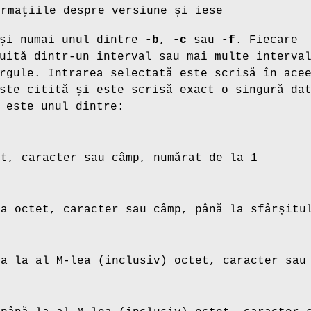
ormațiile despre versiune și iese
 și numai unul dintre
-b
,
-c
sau
-f
. Fiecare
uită dintr-un interval sau mai multe interva
rgule. Intrarea selectată este scrisă în ace
ste citită și este scrisă exact o singură da
 este unul dintre:
et, caracter sau câmp, numărat de la 1
ea octet, caracter sau câmp, până la sfârșitu
ea la al M-lea (inclusiv) octet, caracter sau