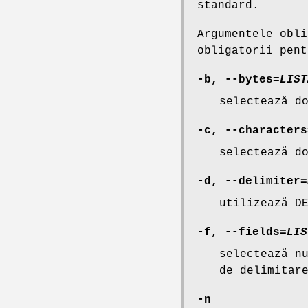
standard.
Argumentele obli
obligatorii pent
-b
,
--bytes
=
LIST
selectează d
-c
,
--characters
selectează d
-d
,
--delimiter
=
utilizează D
-f
,
--fields
=
LIS
selectează n
de delimitar
-n