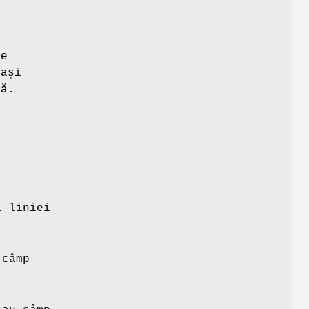
le
eași
tă.
l liniei
 câmp