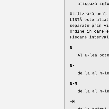
afișează inf
Utilizează unul
LISTĂ este alcăt
separate prin vi
ordine în care e
Fiecare interval
N
Al N-lea oct
N-
de la al N-l
N-M
de la al N-l
-M