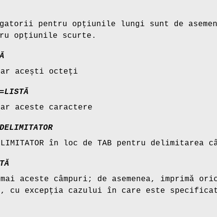
gatorii pentru opțiunile lungi sunt de aseme
ru opțiunile scurte.
Ă
oar acești octeți
=
LISTĂ
oar aceste caractere
DELIMITATOR
ELIMITATOR în loc de TAB pentru delimitarea c
TĂ
umai aceste câmpuri; de asemenea, imprimă ori
e, cu excepția cazului în care este specific