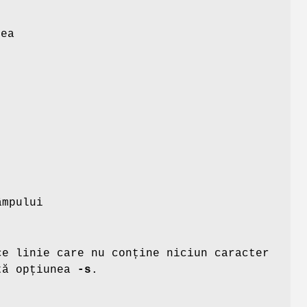
nea
âmpului
ce linie care nu conține niciun caracter
ată opțiunea
-s
.