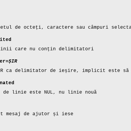
setul de octeți, caractere sau câmpuri select
ited
linii care nu conțin delimitatori
er
=
ȘIR
IR ca delimitator de ieșire, implicit este să
nated
l de linie este NUL, nu linie nouă
st mesaj de ajutor și iese