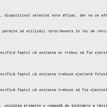
e, dispozitivul selectat este afișat, dar nu se ef
ă permite să utilizați
/proc/mounts
în loc de
/etc
pecifică faptul că unitatea ar trebui să fie eject
.
pecifică faptul că unitatea trebuie ejectată folos
pecifică faptul că unitatea trebuie să fie ejectat
e, unitatea primește o comandă de închidere a tăvi