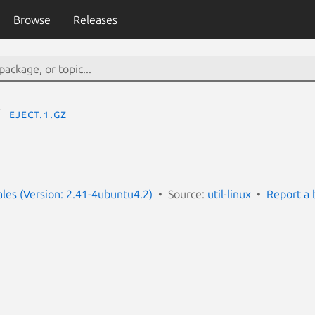
Browse
Releases
eject.1.gz
cales (Version: 2.41-4ubuntu4.2)
Source:
util-linux
Report a 