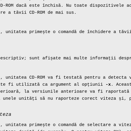
CD-ROM dacă este închisă. Nu toate dispozitivele a
ere a tăvii CD-ROM de mai sus.
e, unitatea primește o comandă de închidere a tăvi
descriptiv; sunt afișate mai multe informații desp
e, unitatea CD-ROM va fi testată pentru a detecta 
ate fi utilizată ca argument al opțiunii
-x
. Aceas
terioară, la versiunile anterioare va fi raportată
a unele unități să nu raporteze corect viteza și, 
teza
e, unitatea primește o comandă de selectare a vit