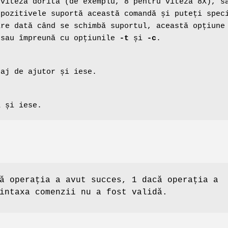
 viteza dorită (de exemplu, 8 pentru viteza 8X), s
spozitivele suportă această comandă și puteți spec
are dată când se schimbă suportul, această opțiune
 sau împreună cu opțiunile
-t
și
-c
.
saj de ajutor și iese.
a și iese.
ă operația a avut succes, 1 dacă operația a
intaxa comenzii nu a fost validă.