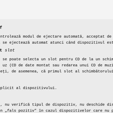
f
ontrolează modul de ejectare automată, acceptat de
a se ejectează automat atunci când dispozitivul es
t
slot
e se poate selecta un slot pentru CD de la un schi
n uz (CD de date montat sau redarea unui CD de muz
neți, de asemenea, că primul slot al schimbătorulu
mplicit al dispozitivului.
a, nu verifică tipul de dispozitiv, nu deschide di
un „fals pozitiv” în cazul dispozitivelor care nu 