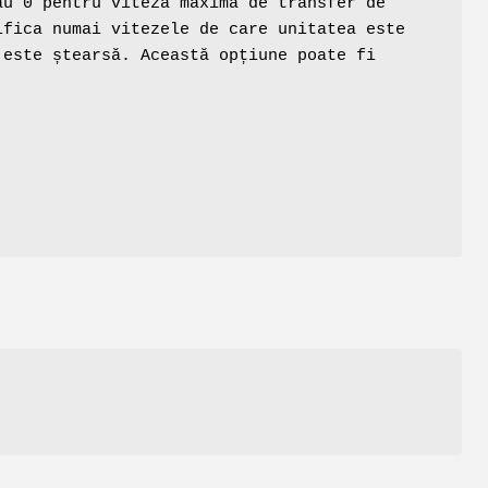
au 0 pentru viteza maximă de transfer de
ifica numai vitezele de care unitatea este
 este ștearsă. Această opțiune poate fi