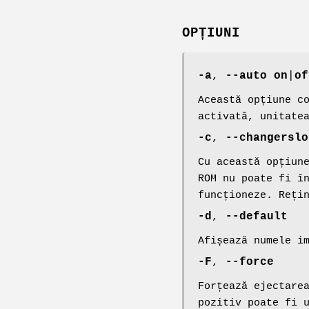
OPȚIUNI
-a
,
--auto on
|
of
Această opțiune c
activată, unitate
-c
,
--changerslo
Cu această opțiun
ROM nu poate fi î
funcționeze. Reți
-d
,
--default
Afișează numele i
-F
,
--force
Forțează ejectare
pozitiv poate fi 