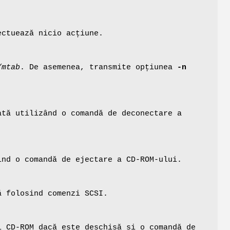
ectuează nicio acțiune.
/mtab
. De asemenea, transmite opțiunea
-n
ată utilizând o comandă de deconectare a
ind o comandă de ejectare a CD-ROM-ului.
ă folosind comenzi SCSI.
i CD-ROM dacă este deschisă și o comandă de