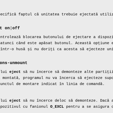
pecifică faptul că unitatea trebuie ejectată utili
t on
|
off
ontrolează blocarea butonului de ejectare a dispoz
 atunci când este apăsat butonul. Această opțiune 
 într-o husă și nu doriți ca acesta să ejecteze un
ons-unmount
 lui
eject
să nu încerce să demonteze alte partiții
ă montată, programul nu va încerca să ejecteze sup
punctul de montare indicat în linia de comandă.
 lui
eject
să nu încerce deloc să demonteze. Dacă a
pozitivul cu fanionul
O_EXCL
pentru a se asigura c