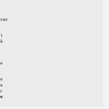
e
sau
ul
tă
e
se
în
ea
oc
ce
.