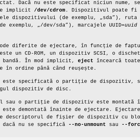
ctat. Dacă nu este specificat niciun nume, s
le implicit
/dev/cdrom
. Dispozitivul poate fi
ele dispozitivului (de exemplu, „sda”), ruta
de exemplu, „/dev/sda”), marcajele UUID=
uuid
ode diferite de ejectare, în funcție de fapt
este un CD-ROM, un dispozitiv SCSI, o dische
o bandă. În mod implicit,
eject
încearcă toat
e în ordine până când reușește.
 este specificată o partiție de dispozitiv, 
gul dispozitiv de disc.
l sau o partiție de dispozitiv este montată 
 este demontată înainte de ejectare. Ejectar
e descriptorul de fișier de dispozitiv cu bl
v dacă nu se specifică
--no-unmount
sau
--for