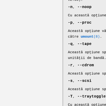
-n
,
--noop
Cu această opțiun
-p
,
--proc
Această opțiune v
către
umount
(8)
.
-q
,
--tape
Această opțiune s
unității de bandă
-r
,
--cdrom
Această opțiune s
-s
,
--scsi
Această opțiune s
-T
,
--traytoggle
Cu această opțiun