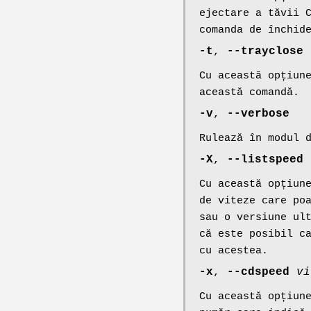
ejectare a tăvii 
comanda de închid
-t
,
--trayclose
Cu această opțiun
această comandă.
-v
,
--verbose
Rulează în modul 
-X
,
--listspeed
Cu această opțiun
de viteze care po
sau o versiune ul
că este posibil c
cu acestea.
-x
,
--cdspeed
vi
Cu această opțiun