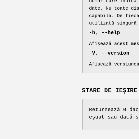
număr care indică
date. Nu toate di
capabilă. De fiec
utilizată singură
-h
,
--help
Afișează acest me
-V
,
--version
Afișează versiune
STARE DE IEȘIRE
Returnează 0 dac
eșuat sau dacă s