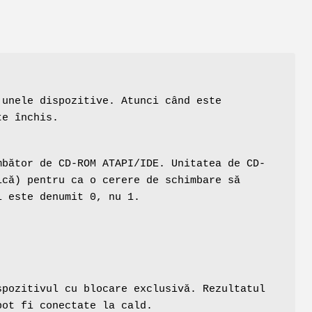
 unele dispozitive. Atunci când este
te închis.
mbător de CD-ROM ATAPI/IDE. Unitatea de CD-
ică) pentru ca o cerere de schimbare să
i este denumit 0, nu 1.
spozitivul cu blocare exclusivă. Rezultatul
pot fi conectate la cald.