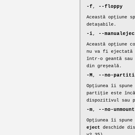
-f
,
--floppy
Această opțiune s
detașabile.
-i
,
--manualejec
Această opțiune c
nu va fi ejectată
într-o geantă sau
din greșeală.
-M
,
--no-partiti
Opțiunea îi spune
partiție este înc
dispozitivul sau 
-m
,
--no-unmount
Opțiunea îi spune
eject
deschide dis
v2.35).