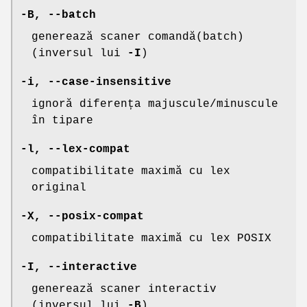
-B
,
--batch
generează scaner comandă(batch)
(inversul lui
-I
)
-i
,
--case-insensitive
ignoră diferența majuscule/minuscule
în tipare
-l
,
--lex-compat
compatibilitate maximă cu lex
original
-X
,
--posix-compat
compatibilitate maximă cu lex POSIX
-I
,
--interactive
generează scaner interactiv
(inversul lui
-B
)