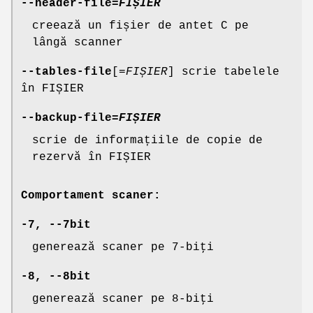
--header-file
=
FIȘIER
creează un fișier de antet C pe
lângă scanner
--tables-file
[=
FIȘIER
] scrie tabelele
în FIȘIER
--backup-file
=
FIȘIER
scrie de informațiile de copie de
rezervă în FIȘIER
Comportament scaner:
-7
,
--7bit
generează scaner pe 7-biţi
-8
,
--8bit
generează scaner pe 8-biţi