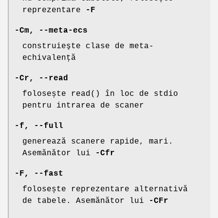
reprezentare
-F
-Cm
,
--meta-ecs
construieşte clase de meta-
echivalență
-Cr
,
--read
folosește read() în loc de stdio
pentru intrarea de scaner
-f
,
--full
generează scanere rapide, mari.
Asemănător lui
-Cfr
-F
,
--fast
folosește reprezentare alternativă
de tabele. Asemănător lui
-CFr