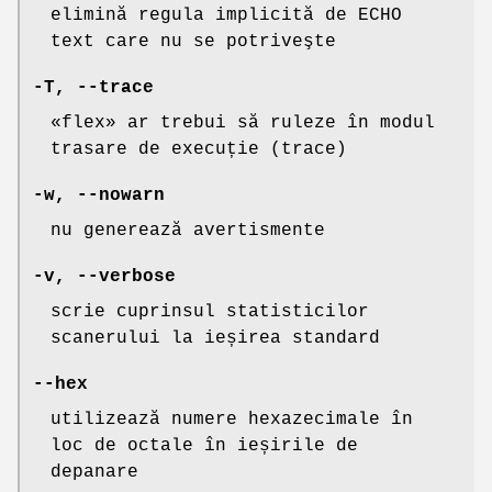
elimină regula implicită de ECHO
text care nu se potriveşte
-T
,
--trace
«flex» ar trebui să ruleze în modul
trasare de execuție (trace)
-w
,
--nowarn
nu generează avertismente
-v
,
--verbose
scrie cuprinsul statisticilor
scanerului la ieșirea standard
--hex
utilizează numere hexazecimale în
loc de octale în ieșirile de
depanare