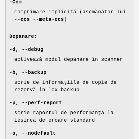
-Cem
comprimare implicită (asemănător lui
--ecs
--meta-ecs
)
Depanare:
-d
,
--debug
activează modul depanare în scanner
-b
,
--backup
scrie de informațiile de copie de
rezervă în lex.backup
-p
,
--perf-report
scrie raportul de performanță la
ieșirea de eroare standard
-s
,
--nodefault