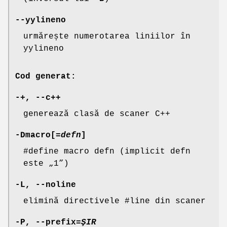
--yylineno
urmărește numerotarea liniilor în
yylineno
Cod generat:
-+,
--c
++
generează clasă de scaner C++
-Dmacro
[=
defn
]
#define macro defn (implicit defn
este „1”)
-L
,
--noline
elimină directivele #line din scaner
-P
,
--prefix
=
ŞIR