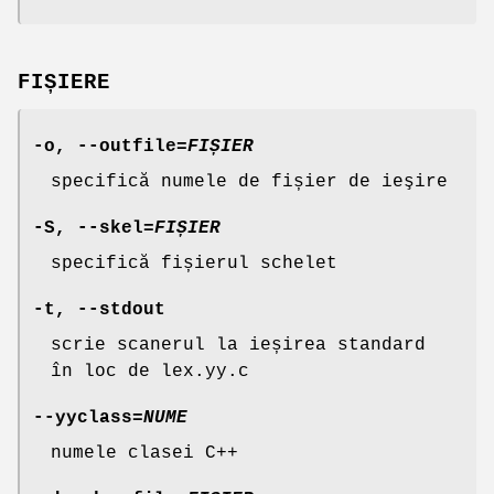
FIȘIERE
-o
,
--outfile
=
FIȘIER
specifică numele de fișier de ieşire
-S
,
--skel
=
FIȘIER
specifică fișierul schelet
-t
,
--stdout
scrie scanerul la ieșirea standard
în loc de lex.yy.c
--yyclass
=
NUME
numele clasei C++