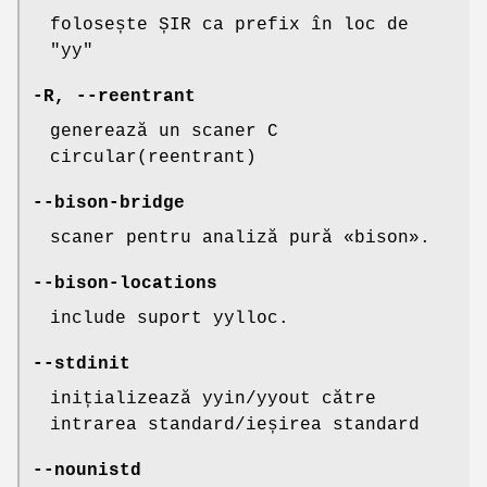
folosește ȘIR ca prefix în loc de
"yy"
-R
,
--reentrant
generează un scaner C
circular(reentrant)
--bison-bridge
scaner pentru analiză pură «bison».
--bison-locations
include suport yylloc.
--stdinit
inițializează yyin/yyout către
intrarea standard/ieșirea standard
--nounistd