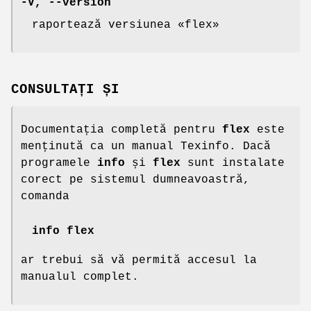
-V
,
--version
raportează versiunea «flex»
CONSULTAȚI ȘI
Documentația completă pentru
flex
este
menținută ca un manual Texinfo. Dacă
programele
info
și
flex
sunt instalate
corect pe sistemul dumneavoastră,
comanda
info flex
ar trebui să vă permită accesul la
manualul complet.