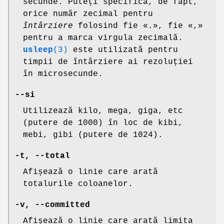
secunde. Puteți specifica, de fapt,
orice număr zecimal pentru
întârziere
folosind fie «.», fie «,»
pentru a marca virgula zecimală.
usleep
(3)
este utilizată pentru
timpii de întârziere ai rezoluției
în microsecunde.
--si
Utilizează kilo, mega, giga, etc
(putere de 1000) în loc de kibi,
mebi, gibi (putere de 1024).
-t
,
--total
Afișează o linie care arată
totalurile coloanelor.
-v
,
--committed
Afișează o linie care arată limita