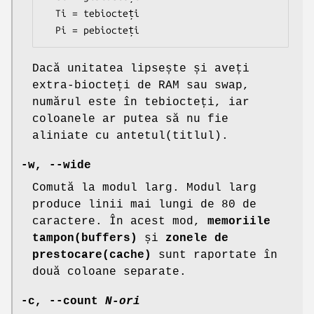
  Ti = tebiocteți

  Pi = pebiocteți
Dacă unitatea lipsește și aveți
extra-biocteți de RAM sau swap,
numărul este în tebiocteți, iar
coloanele ar putea să nu fie
aliniate cu antetul(titlul).
-w
,
--wide
Comută la modul larg. Modul larg
produce linii mai lungi de 80 de
caractere. În acest mod,
memoriile
tampon(buffers)
și
zonele de
prestocare(cache)
sunt raportate în
două coloane separate.
-c
,
--count
N-ori