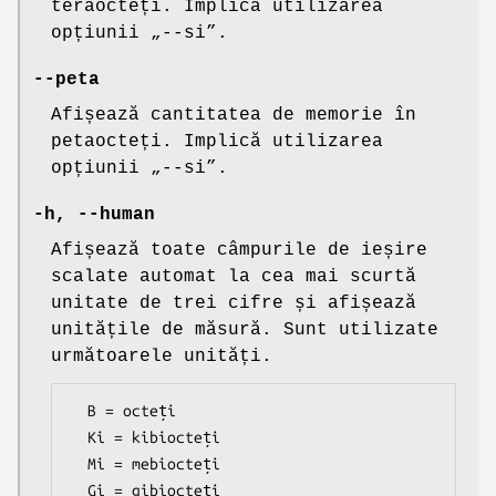
teraocteți. Implică utilizarea
opțiunii „--si”.
--peta
Afișează cantitatea de memorie în
petaocteți. Implică utilizarea
opțiunii „--si”.
-h
,
--human
Afișează toate câmpurile de ieșire
scalate automat la cea mai scurtă
unitate de trei cifre și afișează
unitățile de măsură. Sunt utilizate
următoarele unități.
  B = octeți

  Ki = kibiocteți

  Mi = mebiocteți

  Gi = gibiocteți
