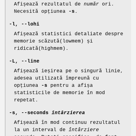
Afișează rezultatul de
număr
ori.
Necesită opțiunea
-s
.
-l
,
--lohi
Afișează statistici detaliate despre
memorie scăzută(lowmem) și
ridicată(highmem).
-L
,
--line
Afișează ieșirea pe o singură linie,
adesea utilizată împreună cu
opțiunea
-s
pentru a afișa
statisticile de memorie în mod
repetat.
-s
,
--seconds
întârzierea
Afișează în mod continuu rezultatul
la un interval de
întârziere