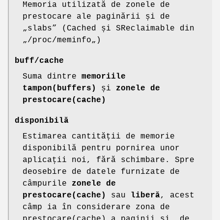
Memoria utilizată de zonele de
prestocare ale paginării și de
„slabs” (Cached și SReclaimable din
„/proc/meminfo„)
buff/cache
Suma dintre
memoriile
tampon(buffers)
și
zonele de
prestocare(cache)
disponibilă
Estimarea cantității de memorie
disponibilă pentru pornirea unor
aplicații noi, fără schimbare. Spre
deosebire de datele furnizate de
câmpurile
zonele de
prestocare(cache)
sau
liberă
, acest
câmp ia în considerare zona de
prestocare(cache) a paginii și, de