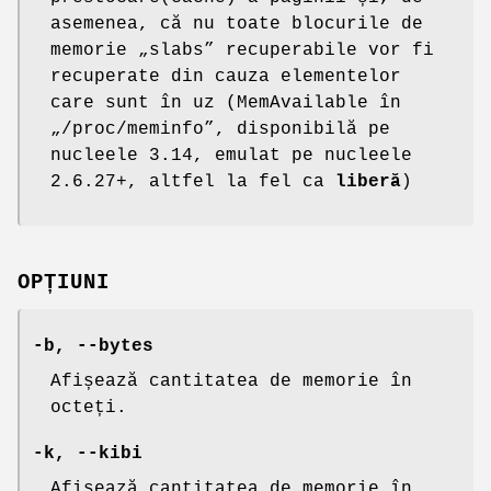
asemenea, că nu toate blocurile de
memorie „slabs” recuperabile vor fi
recuperate din cauza elementelor
care sunt în uz (MemAvailable în
„/proc/meminfo”, disponibilă pe
nucleele 3.14, emulat pe nucleele
2.6.27+, altfel la fel ca
liberă
)
OPȚIUNI
-b
,
--bytes
Afișează cantitatea de memorie în
octeți.
-k
,
--kibi
Afișează cantitatea de memorie în