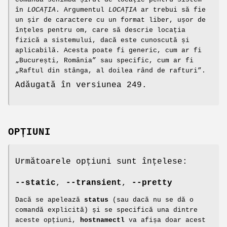
în
LOCAȚIA
. Argumentul
LOCAȚIA
ar trebui să fie
un șir de caractere cu un format liber, ușor de
înțeles pentru om, care să descrie locația
fizică a sistemului, dacă este cunoscută și
aplicabilă. Acesta poate fi generic, cum ar fi
„București, România” sau specific, cum ar fi
„Raftul din stânga, al doilea rând de rafturi”.
Adăugată în versiunea 249.
OPȚIUNI
Următoarele opțiuni sunt înțelese:
--static
,
--transient
,
--pretty
Dacă se apelează
status
(sau dacă nu se dă o
comandă explicită) și se specifică una dintre
aceste opțiuni,
hostnamectl
va afișa doar acest