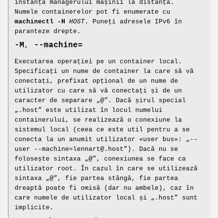
instanța managerului mașinii la distanță.
Numele containerelor pot fi enumerate cu
machinectl -H
HOST
. Puneți adresele IPv6 în
paranteze drepte.
-M
,
--machine=
Executarea operației pe un container local.
Specificați un nume de container la care să vă
conectați, prefixat opțional de un nume de
utilizator cu care să vă conectați și de un
caracter de separare „@”. Dacă șirul special
„.host” este utilizat în locul numelui
containerului, se realizează o conexiune la
sistemul local (ceea ce este util pentru a se
conecta la un anumit utilizator «user bus»: „--
user --machine=lennart@.host”). Dacă nu se
folosește sintaxa „@”, conexiunea se face ca
utilizator root. În cazul în care se utilizează
sintaxa „@”, fie partea stângă, fie partea
dreaptă poate fi omisă (dar nu ambele), caz în
care numele de utilizator local și „.host” sunt
implicite.