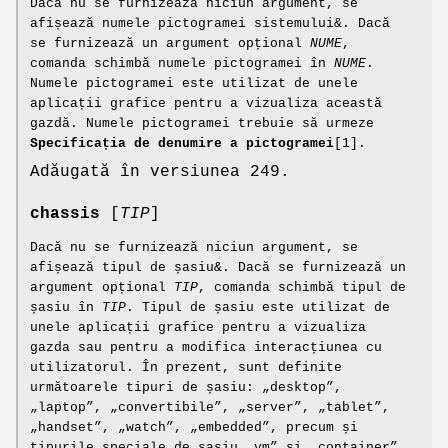
Dacă nu se furnizează niciun argument, se
afișează numele pictogramei sistemului&. Dacă
se furnizează un argument opțional
NUME
,
comanda schimbă numele pictogramei în
NUME
.
Numele pictogramei este utilizat de unele
aplicații grafice pentru a vizualiza această
gazdă. Numele pictogramei trebuie să urmeze
Specificația de denumire a pictogramei
[1].
Adăugată în versiunea 249.
chassis
[
TIP
]
Dacă nu se furnizează niciun argument, se
afișează tipul de șasiu&. Dacă se furnizează un
argument opțional
TIP
, comanda schimbă tipul de
șasiu în
TIP
. Tipul de șasiu este utilizat de
unele aplicații grafice pentru a vizualiza
gazda sau pentru a modifica interacțiunea cu
utilizatorul. În prezent, sunt definite
următoarele tipuri de șasiu: „desktop”,
„laptop”, „convertibile”, „server”, „tablet”,
„handset”, „watch”, „embedded”, precum și
tipurile speciale de șasiu „vm” și „container”