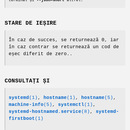
terminal și
--json=short
altfel.
STARE DE IEȘIRE
În caz de succes, se returnează 0, iar
în caz contrar se returnează un cod de
eșec diferit de zero..
CONSULTAȚI ȘI
systemd
(1)
,
hostname
(1)
,
hostname
(5)
,
machine-info
(5)
,
systemctl
(1)
,
systemd-hostnamed.service
(8)
,
systemd-
firstboot
(1)