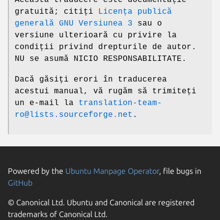
Această traducere este documentație
gratuită; citiți
Licența publică
generală GNU Versiunea 3
sau o
versiune ulterioară cu privire la
condiții privind drepturile de autor.
NU se asumă NICIO RESPONSABILITATE.
Dacă găsiți erori în traducerea
acestui manual, vă rugăm să trimiteți
un e-mail la
translation-team-
ro@lists.sourceforge.net
.
Powered by the
Ubuntu Manpage Operator
, file bugs in
GitHub
© Canonical Ltd. Ubuntu and Canonical are registered
trademarks of Canonical Ltd.