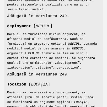
pentru sistemele virtualizate care nu au un
șasiu fizic imediat.
Adăugată în versiunea 249.
deployment
[
MEDIUL
]
Dacă nu se furnizează niciun argument, se
afișează mediul de desfășurare&. Dacă se
furnizează un argument opțional
MEDIUL
, comanda
modifică mediul de desfășurare în
MEDIUL
.
Argumentul
MEDIUL
trebuie să fie un singur
cuvânt fără caractere de control. Se sugerează
unul dintre următoarele: „development”,
„integration”, „staging”, „production”.
Adăugată în versiunea 249.
location
[
LOCAȚIA
]
Dacă nu se furnizează niciun argument, se
afișează șirul de locație pentru system. Dacă
se furnizează un argument opțional
LOCAȚIA
,
comanda schimbă șirul de locație pentru sistem