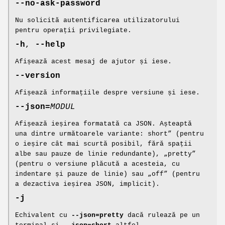
--no-ask-password
Nu solicită autentificarea utilizatorului
pentru operații privilegiate.
-h
,
--help
Afișează acest mesaj de ajutor și iese.
--version
Afișează informațiile despre versiune și iese.
--json=
MODUL
Afișează ieșirea formatată ca JSON. Așteaptă
una dintre următoarele variante: short” (pentru
o ieșire cât mai scurtă posibil, fără spații
albe sau pauze de linie redundante), „pretty”
(pentru o versiune plăcută a acesteia, cu
indentare și pauze de linie) sau „off” (pentru
a dezactiva ieșirea JSON, implicit).
-j
Echivalent cu
--json=pretty
dacă rulează pe un