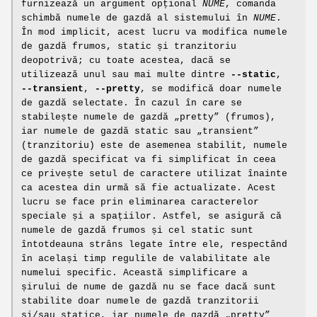
furnizează un argument opțional
NUME
, comanda
schimbă numele de gazdă al sistemului în
NUME
.
În mod implicit, acest lucru va modifica numele
de gazdă frumos, static și tranzitoriu
deopotrivă; cu toate acestea, dacă se
utilizează unul sau mai multe dintre
--static
,
--transient
,
--pretty
, se modifică doar numele
de gazdă selectate. În cazul în care se
stabilește numele de gazdă „pretty” (frumos),
iar numele de gazdă static sau „transient”
(tranzitoriu) este de asemenea stabilit, numele
de gazdă specificat va fi simplificat în ceea
ce privește setul de caractere utilizat înainte
ca acestea din urmă să fie actualizate. Acest
lucru se face prin eliminarea caracterelor
speciale și a spațiilor. Astfel, se asigură că
numele de gazdă frumos și cel static sunt
întotdeauna strâns legate între ele, respectând
în același timp regulile de valabilitate ale
numelui specific. Această simplificare a
șirului de nume de gazdă nu se face dacă sunt
stabilite doar numele de gazdă tranzitorii
și/sau statice, iar numele de gazdă „pretty”