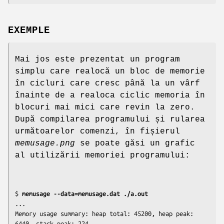
EXEMPLE
Mai jos este prezentat un program
simplu care realocă un bloc de memorie
în cicluri care cresc până la un vârf
înainte de a realoca ciclic memoria în
blocuri mai mici care revin la zero.
După compilarea programului și rularea
următoarelor comenzi, în fișierul
memusage.png
se poate găsi un grafic
al utilizării memoriei programului:
$ 
memusage --data=memusage.dat ./a.out
...

Memory usage summary: heap total: 45200, heap peak: 
6440, stack peak: 224
