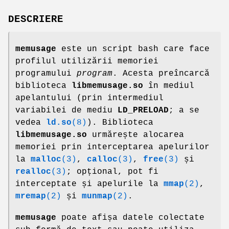
DESCRIERE
memusage
este un script bash care face
profilul utilizării memoriei
programului
program
. Acesta preîncarcă
biblioteca
libmemusage.so
în mediul
apelantului (prin intermediul
variabilei de mediu
LD_PRELOAD
; a se
vedea
ld.so
(8)
). Biblioteca
libmemusage.so
urmărește alocarea
memoriei prin interceptarea apelurilor
la
malloc
(3)
,
calloc
(3)
,
free
(3)
și
realloc
(3)
; opțional, pot fi
interceptate și apelurile la
mmap
(2)
,
mremap
(2)
și
munmap
(2)
.
memusage
poate afișa datele colectate