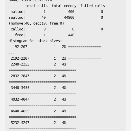
        total calls  total memory  failed calls

 malloc|         1           400             0

realloc|        40         44800             0  
(nomove:40, dec:19, free:0)

 calloc|         0             0             0

   free|         1           440

Histogram for block sizes:

  192-207             1   2% ================

...

 2192-2207            1   2% ================

 2240-2255            2   4% 
=================================

 2832-2847            2   4% 
=================================

 3440-3455            2   4% 
=================================

 4032-4047            2   4% 
=================================

 4640-4655            2   4% 
=================================

 5232-5247            2   4% 
=================================
