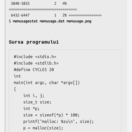
 5840-5855            2   4% 
=================================

 6432-6447            1   2% ================

$ 
memusagestat memusage.dat memusage.png
Sursa programului
#include <stdio.h>

#include <stdlib.h>

#define CYCLES 20

int

main(int argc, char *argv[])

{

    int i, j;

    size_t size;

    int *p;

    size = sizeof(*p) * 100;

    printf("malloc: %zu\n", size);

    p = malloc(size);
