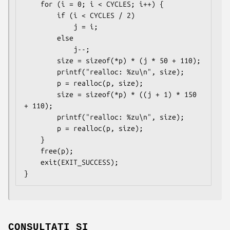
    for (i = 0; i < CYCLES; i++) {

        if (i < CYCLES / 2)

            j = i;

        else

            j--;

        size = sizeof(*p) * (j * 50 + 110);

        printf("realloc: %zu\n", size);

        p = realloc(p, size);

        size = sizeof(*p) * ((j + 1) * 150 
+ 110);

        printf("realloc: %zu\n", size);

        p = realloc(p, size);

    }

    free(p);

    exit(EXIT_SUCCESS);

CONSULTAȚI ȘI