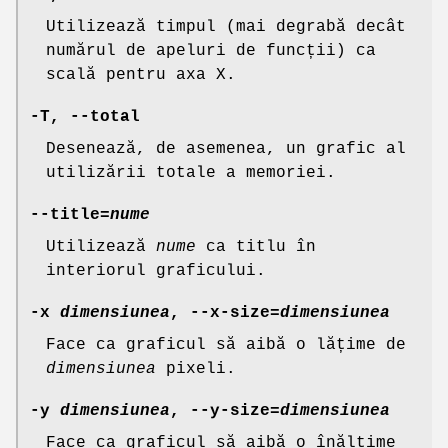
Utilizează timpul (mai degrabă decât
numărul de apeluri de funcții) ca
scală pentru axa X.
-T
,
--total
Desenează, de asemenea, un grafic al
utilizării totale a memoriei.
--title=
nume
Utilizează
nume
ca titlu în
interiorul graficului.
-x
dimensiunea
,
--x-size=
dimensiunea
Face ca graficul să aibă o lățime de
dimensiunea
pixeli.
-y
dimensiunea
,
--y-size=
dimensiunea
Face ca graficul să aibă o înălțime