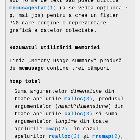
sub formă de text sau poate utiliza
memusagestat
(1)
(a se vedea opțiunea
-
p
, mai jos) pentru a crea un fișier
PNG care conține o reprezentare
grafică a datelor colectate.
Rezumatul utilizării memoriei
Linia „Memory usage summary” produsă
de
memusage
conține trei câmpuri:
heap total
Suma argumentelor
dimensiune
din
toate apelurile
malloc
(3)
, produsul
argumentelor (
nmemb
*
dimensiune
) din
toate apelurile
calloc
(3)
și suma
argumentelor
lungime
din toate
apelurile
mmap
(2)
. În cazul
apelurilor
realloc
(3)
și
mremap
(2)
,