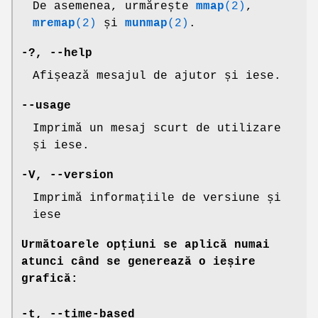
De asemenea, urmărește
mmap
(2)
,
mremap
(2)
și
munmap
(2)
.
-?
,
--help
Afișează mesajul de ajutor și iese.
--usage
Imprimă un mesaj scurt de utilizare
și iese.
-V
,
--version
Imprimă informațiile de versiune și
iese
Următoarele opțiuni se aplică numai
atunci când se generează o ieșire
grafică:
-t
,
--time-based