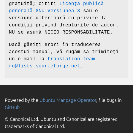
gratuită; citiți
Licența publică
generală GNU Versiunea 3
sau o
versiune ulterioară cu privire la
condiții privind drepturile de autor.
NU se asumă NICIO RESPONSABILITATE.
Dacă găsiți erori în traducerea
acestui manual, vă rugăm să trimiteți
un e-mail la
translation-team-
ro@lists.sourceforge.net
.
Powered by the
Ubuntu Manpage Operator
, file bugs in
GitHub
© Canonical Ltd. Ubuntu and Canonical are registered
trademarks of Canonical Ltd.