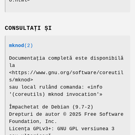
o.html>
CONSULTAȚI ȘI
mknod
(2)
Documentația completă este disponibilă
la
<https://www.gnu.org/software/coreutil
s/mknod>
sau local rulând comanda: «info
'(coreutils) mknod invocation'»
Împachetat de Debian (9.7-2)
Drepturi de autor © 2025 Free Software
Foundation, Inc.
Licența GPLv3+: GNU GPL versiunea 3