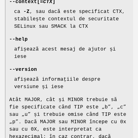
--context
[=
CTX
]
ca
-Z
, sau dacă este specificat CTX,
stabilește contextul de securitate
SELinux sau SMACK la CTX
--help
afișează acest mesaj de ajutor și
iese
--version
afișează informațiile despre
versiune și iese
Atât MAJOR, cât și MINOR trebuie să
fie specificate când TIP este „b”, „c”
sau „u” și trebuie omise când TIP este
„p”. Dacă MAJOR sau MINOR începe cu 0x
sau cu 0X, este interpretat ca
hexazecimal; în caz contrar, dacă