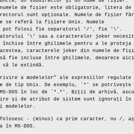
uncte, un subdirector și un nume de fișier.
numele de fișier este obligatorie, litera de
rectorul sunt opționale. Numele de fișier fă
e se referă la fișiere Unix. Numele
 pot folosi fie separatorul '
/
', fie '
\
'.
atorului '
\
' sau a caracterelor joker necesi
 închise între ghilimele pentru a le proteja
acestea, caracterele joker din numele de fiș
 să fie incluse între ghilimele, deoarece ai
 să le extindă.
rivire a modelelor” ale expresiilor regulate
e de tip Unix. De exemplu, `
*
' se potrivește
MS-DOS în loc de `
*.*
'. Biții de arhivă, asc
ire și de atribut de sistem sunt ignorați în
i modelelor.
 folosesc
-
(minus) ca prim caracter, nu
/
, a
a în MS-DOS.