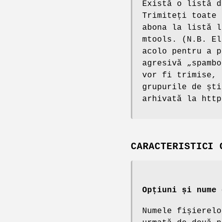
Există o listă d
Trimiteți toate 
abona la listă l
mtools. (N.B. El
acolo pentru a p
agresivă „spambo
vor fi trimise, 
grupurile de ști
arhivată la http
CARACTERISTICI 
Opțiuni și nume 
Numele fișierelo