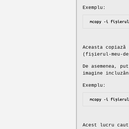
Exemplu:
 mcopy -i fișieru
Aceasta copiază
(
fișierul-meu-de
De asemenea, put
imagine incluzâ
Exemplu:
 mcopy -i fișieru
Acest lucru caut