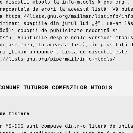
e discuții mtools la info-mtools @ gnu.org .
rapoartele de erori la această listă. Vă put
a https://lists.gnu.org/mailman/listinfo/inf
iminați spațiile din jurul lui „@”. Le-am lă
ăcăli roboții de publicitate nedorită și
ts”). Anunțurile despre noile versiuni mtool
de asemenea, la această listă, în plus față 
ri „Linux announce”. Lista de discuții este
://lists.gnu.org/pipermail/info-mtools/
COMUNE TUTUROR COMENZILOR MTOOLS
de fișiere
r MS-DOS sunt compuse dintr-o literă de unit