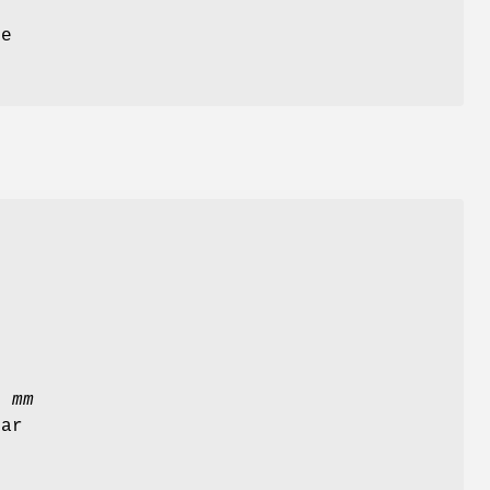
le
i
mm
oar