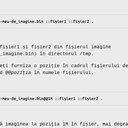
l-meu-de_imagine.bin ::fișier1 ::fișier2 .
fișier1
și
fișier2
din fișierul imagine
_imagine.bin
) în directorul
/tmp
.
eți furniza o poziție în cadrul fișierului d
nd
@@
poziția
în numele fișierului.
l-meu-de_imagine.bin@@1M ::fișier1 ::fișier2 .
ă imaginea la poziția 1M în fișier, mai degr