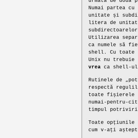
urmată de două p
Numai partea cu 
unitate și subdi
litera de unitat
subdirectoarelor
Utilizarea separ
ca numele să fie
shell. Cu toate 
Unix nu trebuie
vrea
ca shell-ul
Rutinele de „pot
respectă regulil
toate fișierele 
numai-pentru-cit
timpul potriviri
Toate opțiunile
cum v-ați aștept