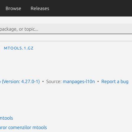
Browse
Releases
mtools.1.gz
(Version: 4.27.0-1)
Source:
manpages-l10n
Report a bug
mtools
uror comenzilor mtools