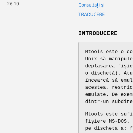
26.10
Consultați și
TRADUCERE
INTRODUCERE
Mtools este o co
Unix să manipule
deplasarea fișie
o dischetă). Atu
încearcă să emul
acestea, restric
emulate. De exem
dintr-un subdire
Mtools este sufi
fișiere MS-DOS.
pe discheta
a:
fă