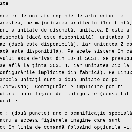
ate
erelor de unitate depinde de arhitecturile
acestea, pe majoritatea arhitecturilor țintă
prima unitate de dischetă, unitatea B este a
dischetă (dacă este disponibilă), unitatea J
az (dacă este disponibilă), iar unitatea Z e
acă este disponibilă). Pe acele sisteme în c
vului este derivat din ID-ul SCSI, se presup
se află la ținta SCSI 4, iar unitatea Zip la
onfigurările implicite din fabrică). Pe Linu
ambele unități sunt a doua unitate de pe
(/dev/sdb). Configurările implicite pot fi
utorul unui fișier de configurare (consultaț
urație).
e : (două puncte) are o semnificație special
ntru a accesa fișierele imagine care sunt
ect în linia de comandă folosind opțiunile
-i