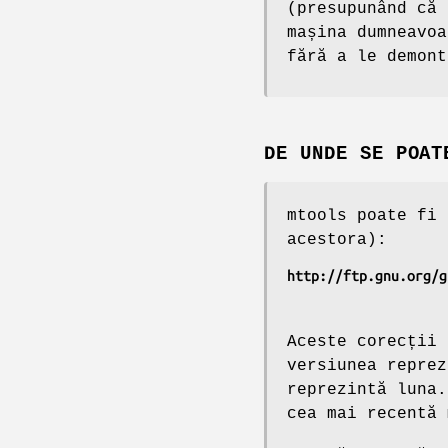
(presupunând că
mașina dumneavoa
fără a le demont
DE UNDE SE POAT
mtools poate fi 
acestora):
http://ftp.gnu.org/g
Aceste corecții
versiunea repre
reprezintă luna.
cea mai recentă 