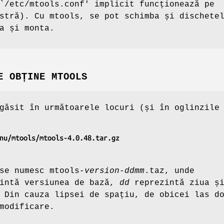
`/etc/mtools.conf'
implicit funcționează pe
stră). Cu mtools, se pot schimba și dischete
a și monta.
E OBȚINE MTOOLS
găsit în următoarele locuri (și în oglinzile
nu/mtools/mtools-4.0.48.tar.gz
 se numesc
mtools-
version
-
ddmm
.taz
, unde
zintă versiunea de bază,
dd
reprezintă ziua ș
 Din cauza lipsei de spațiu, de obicei las d
modificare.