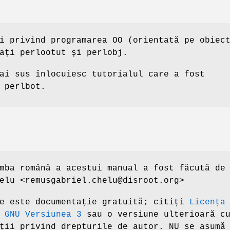
i privind programarea OO (orientată pe obiec
ați perlootut și perlobj.
ai sus înlocuiesc tutorialul care a fost
 perlbot.
mba română a acestui manual a fost făcută de
elu <remusgabriel.chelu@disroot.org>
re este documentație gratuită; citiți
Licența
 GNU Versiunea 3
sau o versiune ulterioară c
ții privind drepturile de autor. NU se asumă